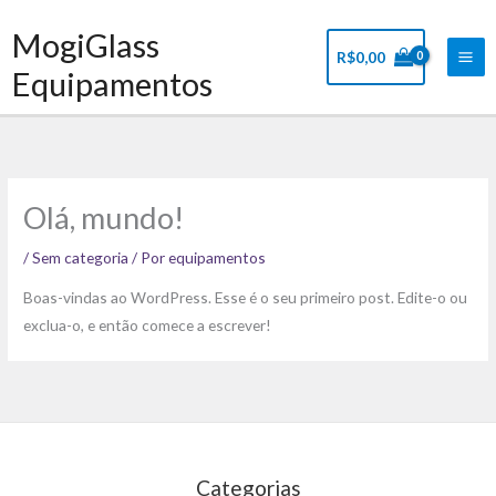
Ir
Mai
MogiGlass
para
Me
R$
0,00
o
Equipamentos
conteúdo
Olá, mundo!
/
Sem categoria
/ Por
equipamentos
Boas-vindas ao WordPress. Esse é o seu primeiro post. Edite-o ou
exclua-o, e então comece a escrever!
Categorias