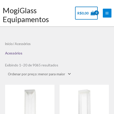
Ir
Mai
MogiGlass
para
Me
R$
0,00
o
Equipamentos
conteúdo
Classificado
Início
/ Acessórios
por
preço:
baixo
Acessórios
para
alto
Exibindo 1–20 de 9065 resultados