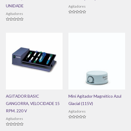
UNIDADE
Agitadores
Agitadores
Avaliação
0
de
Avaliação
5
0
de
5
AGITADOR BASIC
Mini Agitador Magnético Azul
GANGORRA, VELOCIDADE 15
Glacial (115V)
RPM. 220 V
Agitadores
Agitadores
Avaliação
0
de
Avaliação