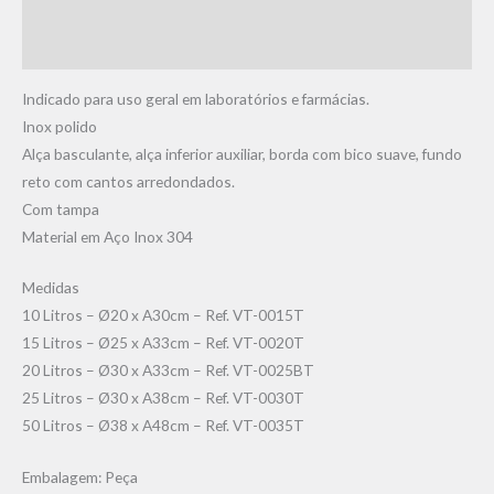
Informação adicional
Avaliações (0)
Indicado para uso geral em laboratórios e farmácias.
​Inox polido
Alça basculante, alça inferior auxiliar, borda com bico suave, fundo
reto com cantos arredondados.
Com tampa
Material em Aço Inox 304
Medidas
10 Litros – Ø20 x A30cm – Ref. VT-0015T
15 Litros – Ø25 x A33cm – Ref. VT-0020T
20 Litros – Ø30 x A33cm – Ref. VT-0025BT
25 Litros – Ø30 x A38cm – Ref. VT-0030T
50 Litros – Ø38 x A48cm – Ref. VT-0035T
Embalagem: Peça