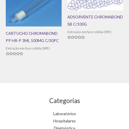
ADSORVENTE CHROMABOND
SB C/100G
Extração em fase sólida (SPE)
CARTUCHO CHROMABOND
PP HR-P 3ML 500MG C/30PC
Avaliação
0
Extração em fase sólida (SPE)
de
5
Avaliação
0
de
5
Categorias
Laboratórios
Hospitalares
Diagnóstica