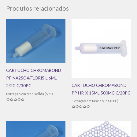
Produtos relacionados
CARTUCHO CHROMABOND
PP NA2SO4/FLORISIL 6ML
CARTUCHO CHROMABOND
2/2G C/30PC
PP HR-X 15ML 500MG C/20PC
Extração em fase sólida (SPE)
Extração em fase sólida (SPE)
Avaliação
0
de
Avaliação
5
0
de
5