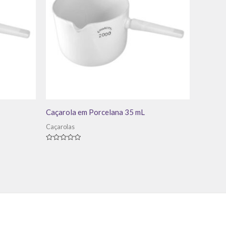
Caçarola em Porcelana 35 mL
Caçarolas
Avaliação
0
de
5