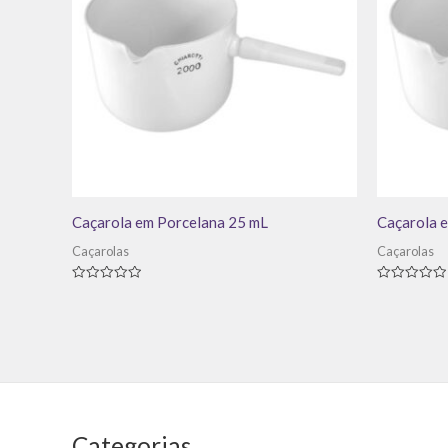
Caçarola em Porcelana 25 mL
Caçarola 
Caçarolas
Caçarolas
Avaliação
Avaliação
0
0
de
de
5
5
Categorias