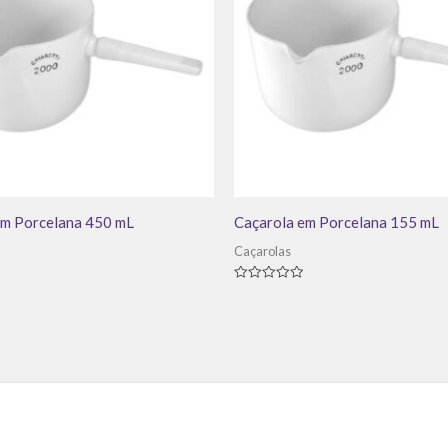
em Porcelana 450 mL
Caçarola em Porcelana 155 mL
Caçarolas
Avaliação
0
de
5