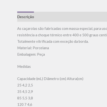
Descrição
Informação adicional
Avaliações (0)
As caçarolas são fabricadas com massa especial, para us
resistência a choque térmico entre 400 e 500 graus cent
Totalmente vitrificada com exceção da borda.
Material: Porcelana
Embalagem: Peça
Medidas
Capacidade (mL) Diâmetro (cm) Altura(cm)
25 4,2 2,5
35 4,5 2,9
85 5,5 3,8
120 7 4,6