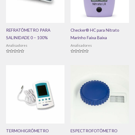
REFRATÔMETRO PARA
Checker® HC para Nitrato
SALINIDADE 0 – 100%
Marinho Faixa Baixa
Analisadores
Analisadores
Avaliação
Avaliação
0
0
de
de
5
5
TERMOHIGRÔMETRO
ESPECTROFOTÔMETRO