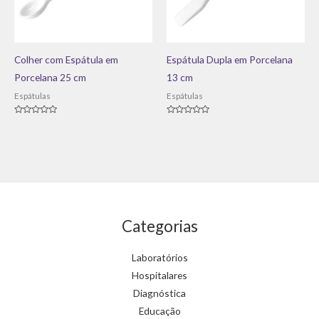
Colher com Espátula em
Espátula Dupla em Porcelana
Porcelana 25 cm
13 cm
Espátulas
Espátulas
Avaliação
Avaliação
0
0
de
de
5
5
Categorias
Laboratórios
Hospitalares
Diagnóstica
Educação