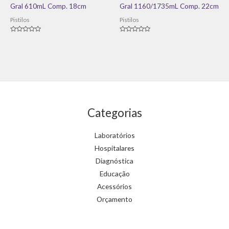
Gral 610mL Comp. 18cm
Gral 1160/1735mL Comp. 22cm
Pistilos
Pistilos
Avaliação
Avaliação
0
0
de
de
5
5
Categorias
Laboratórios
Hospitalares
Diagnóstica
Educação
Acessórios
Orçamento