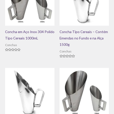
Concha em Aço Inox 304 Polido
Concha Tipo Cereais – Contém
Tipo Cereais 1000mL
Emendas no Fundo e na Alça
1500g
Conchas
Conchas
Avaliação
0
de
Avaliação
5
0
de
5