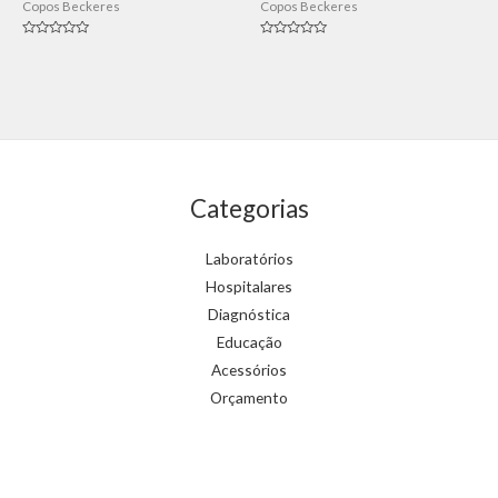
Copos Beckeres
Copos Beckeres
Avaliação
Avaliação
0
0
de
de
5
5
Categorias
Laboratórios
Hospitalares
Diagnóstica
Educação
Acessórios
Orçamento