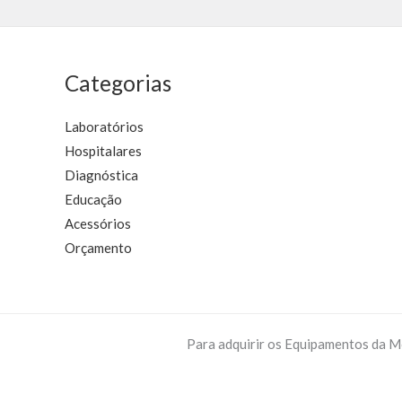
Categorias
Laboratórios
Hospitalares
Diagnóstica
Educação
Acessórios
Orçamento
Para adquirir os Equipamentos da M