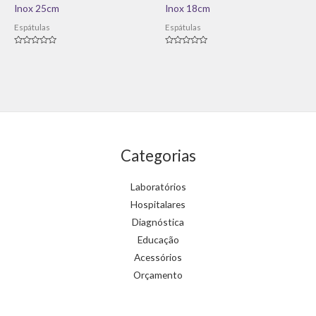
Inox 25cm
Inox 18cm
Espátulas
Espátulas
Avaliação
Avaliação
0
0
de
de
5
5
Categorias
Laboratórios
Hospitalares
Diagnóstica
Educação
Acessórios
Orçamento