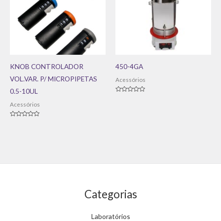
KNOB CONTROLADOR
450-4GA
VOL.VAR. P/ MICROPIPETAS
Acessórios
0.5-10UL
Avaliação
0
Acessórios
de
5
Avaliação
0
de
5
Categorias
Laboratórios