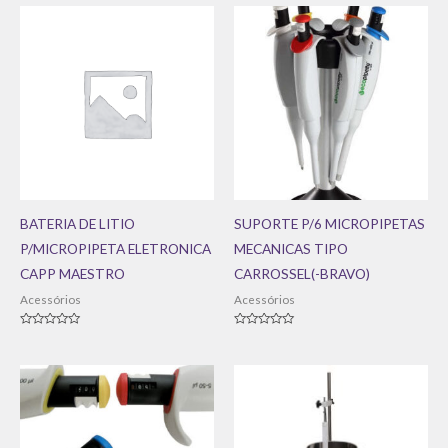
BATERIA DE LITIO
SUPORTE P/6 MICROPIPETAS
P/MICROPIPETA ELETRONICA
MECANICAS TIPO
CAPP MAESTRO
CARROSSEL(-BRAVO)
Acessórios
Acessórios
Avaliação
Avaliação
0
0
de
de
5
5