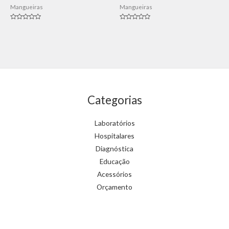
Mangueiras
Mangueiras
Avaliação
Avaliação
0
0
de
de
5
5
Categorias
Laboratórios
Hospitalares
Diagnóstica
Educação
Acessórios
Orçamento