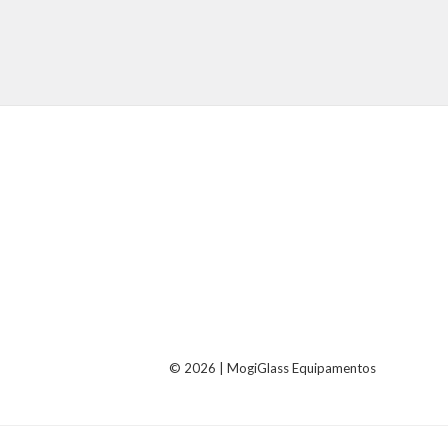
Avaliação
0
de
5
© 2026 | MogiGlass Equipamentos