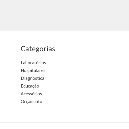
Avaliação
Avaliação
0
0
de
de
5
5
Categorias
Laboratórios
Hospitalares
Diagnóstica
Educação
Acessórios
Orçamento