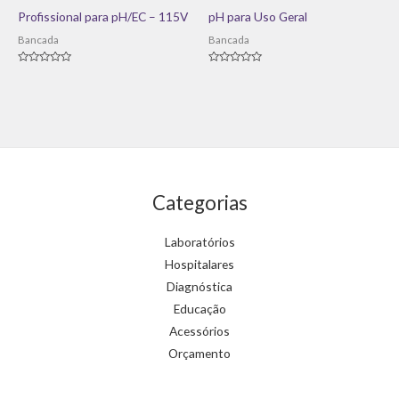
Profissional para pH/EC – 115V
pH para Uso Geral
Bancada
Bancada
Avaliação
Avaliação
0
0
de
de
5
5
Categorias
Laboratórios
Hospitalares
Diagnóstica
Educação
Acessórios
Orçamento