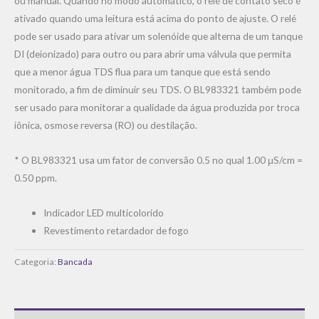
ou manual. Quando no modo automático, o relé de contato seco é
ativado quando uma leitura está acima do ponto de ajuste. O relé
pode ser usado para ativar um solenóide que alterna de um tanque
DI (deionizado) para outro ou para abrir uma válvula que permita
que a menor água TDS flua para um tanque que está sendo
monitorado, a fim de diminuir seu TDS. O BL983321 também pode
ser usado para monitorar a qualidade da água produzida por troca
iônica, osmose reversa (RO) ou destilação.
* O BL983321 usa um fator de conversão 0.5 no qual 1.00 μS/cm =
0.50 ppm.
Indicador LED multicolorido
Revestimento retardador de fogo
Categoria:
Bancada