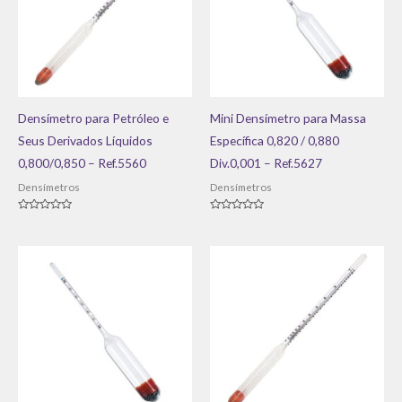
Densímetro para Petróleo e
Mini Densímetro para Massa
Seus Derivados Líquidos
Específica 0,820 / 0,880
0,800/0,850 – Ref.5560
Div.0,001 – Ref.5627
Densímetros
Densímetros
Avaliação
Avaliação
0
0
de
de
5
5