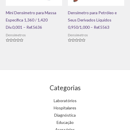
Mini Densímetro para Massa
Densímetro para Petróleo e
Específica 1,360 / 1,420
Seus Derivados Líquidos
Div.0,001 – Ref.5636
0,950/1,000 – Ref.5563
Densímetros
Densímetros
Avaliação
Avaliação
0
0
de
de
5
5
Categorias
Laboratórios
Hospitalares
Diagnóstica
Educação
Acessórios