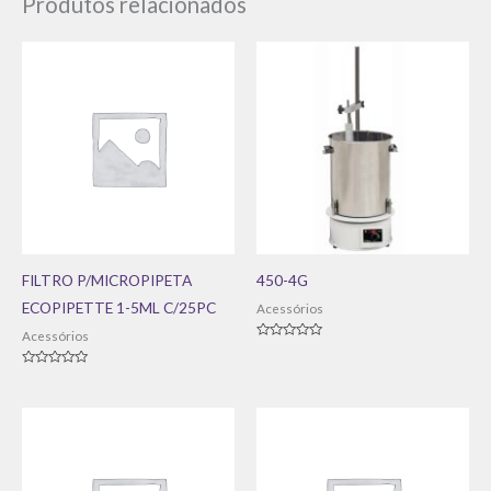
Produtos relacionados
FILTRO P/MICROPIPETA
450-4G
ECOPIPETTE 1-5ML C/25PC
Acessórios
Acessórios
Avaliação
0
de
Avaliação
5
0
de
5