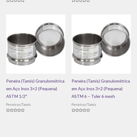
Avaliação
Avaliação
0
0
de
de
5
5
Peneira (Tamis) Granulométrica
Peneira (Tamis) Granulométrica
em Aço Inox 3×2 (Pequena)
em Aço Inox 3×2 (Pequena)
ASTM 1/2″
ASTM 6 – Tyler 6 mesh
Peneiras/Tamis
Peneiras/Tamis
Avaliação
Avaliação
0
0
de
de
5
5