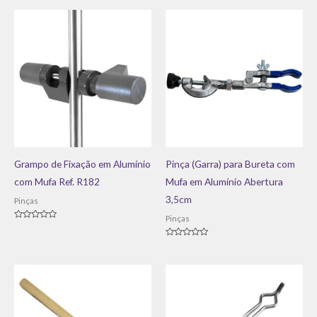
Grampo de Fixação em Alumínio
Pinça (Garra) para Bureta com
com Mufa Ref. R182
Mufa em Alumínio Abertura
3,5cm
Pinças
Pinças
Avaliação
0
de
Avaliação
5
0
de
5