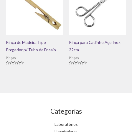
Pinça de Madeira Tipo
Pinça para Cadinho Aço Inox
Pregador p/ Tubo de Ensaio
22cm
Pinças
Pinças
Avaliação
Avaliação
0
0
de
de
5
5
Categorias
Laboratórios
Hospitalares