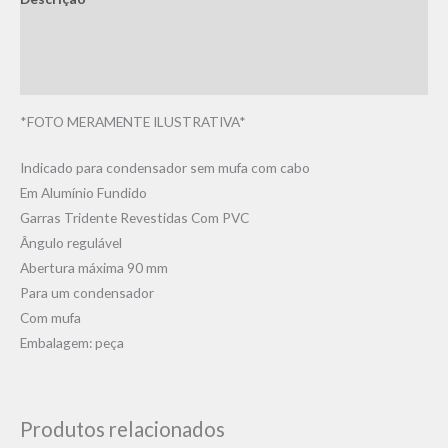
Informação adicional
Avaliações (0)
*FOTO MERAMENTE ILUSTRATIVA*
Indicado para condensador sem mufa com cabo
Em Alumínio Fundido
Garras Tridente Revestidas Com PVC
Ângulo regulável
Abertura máxima 90 mm
Para um condensador
Com mufa
Embalagem: peça
Produtos relacionados