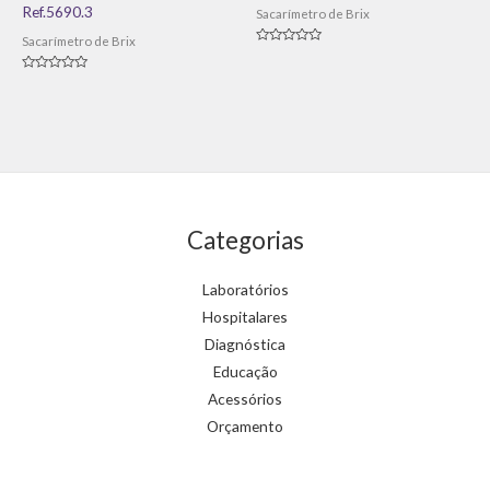
Ref.5690.3
Sacarímetro de Brix
Sacarímetro de Brix
Avaliação
0
de
Avaliação
5
0
de
5
Categorias
Laboratórios
Hospitalares
Diagnóstica
Educação
Acessórios
Orçamento