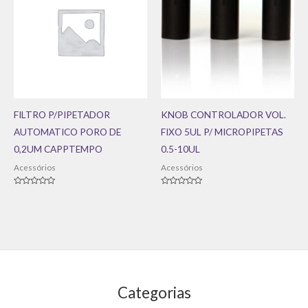
FILTRO P/PIPETADOR
KNOB CONTROLADOR VOL.
AUTOMATICO PORO DE
FIXO 5UL P/ MICROPIPETAS
0,2UM CAPPTEMPO
0.5-10UL
Acessórios
Acessórios
Avaliação
Avaliação
0
0
de
de
5
5
Categorias