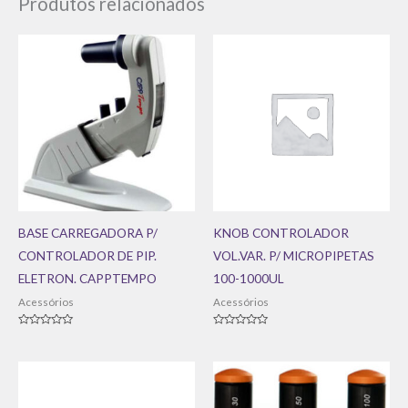
Produtos relacionados
BASE CARREGADORA P/
KNOB CONTROLADOR
CONTROLADOR DE PIP.
VOL.VAR. P/ MICROPIPETAS
ELETRON. CAPPTEMPO
100-1000UL
Acessórios
Acessórios
Avaliação
Avaliação
0
0
de
de
5
5