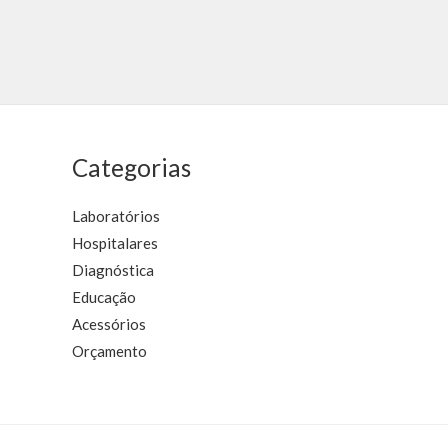
Avaliação
Avaliação
0
0
de
de
5
5
Categorias
Laboratórios
Hospitalares
Diagnóstica
Educação
Acessórios
Orçamento