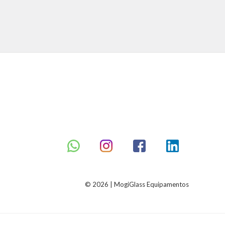
Avaliação
0
de
5
© 2026 | MogiGlass Equipamentos