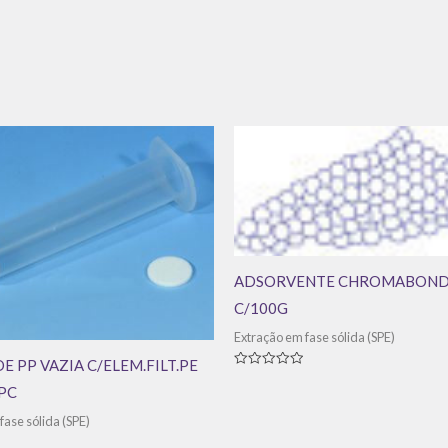
ADSORVENTE CHROMABOND
C/100G
Extração em fase sólida (SPE)
E PP VAZIA C/ELEM.FILT.PE
Avaliação
0
PC
de
5
fase sólida (SPE)