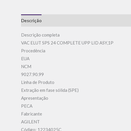
Descrição
Informação adicional
Avaliações (0)
Descrição completa
VAC ELUT SPS 24 COMPLETE UPP LID ASY,1P
Procedência
EUA
NCM
9027.90.99
Linha de Produto
Extração em fase sólida (SPE)
Apresentação
PECA
Fabricante
AGILENT
Código: 12234025C