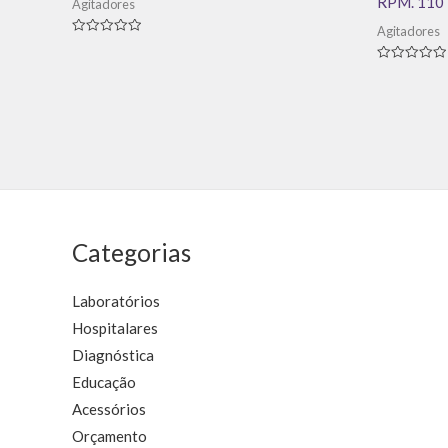
RPM. 110
Agitadores
Agitadores
Avaliação
0
de
Avaliação
5
0
de
5
Categorias
Laboratórios
Hospitalares
Diagnóstica
Educação
Acessórios
Orçamento