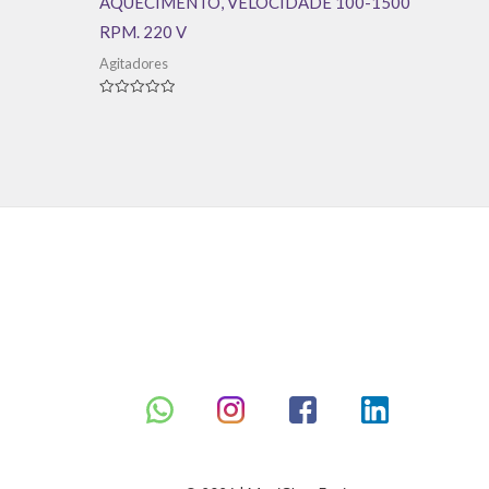
AQUECIMENTO, VELOCIDADE 100-1500
RPM. 220 V
Agitadores
Avaliação
0
de
5