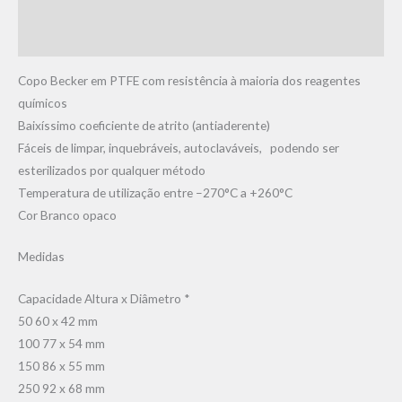
Informação adicional
Avaliações (0)
Copo Becker em PTFE com resistência à maioria dos reagentes
químicos
Baixíssimo coeficiente de atrito (antiaderente)
Fáceis de limpar, inquebráveis, autoclaváveis, podendo ser
esterilizados por qualquer método
Temperatura de utilização entre –270°C a +260°C
Cor Branco opaco
Medidas
Capacidade Altura x Diâmetro *
50 60 x 42 mm
100 77 x 54 mm
150 86 x 55 mm
250 92 x 68 mm