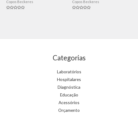
Copos Beckeres
Copos Beckeres
Avaliação
Avaliação
0
0
de
de
5
5
Categorias
Laboratórios
Hospitalares
Diagnóstica
Educação
Acessórios
Orçamento