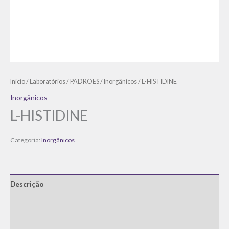
Início
/
Laboratórios
/
PADROES
/
Inorgânicos
/ L-HISTIDINE
Inorgânicos
L-HISTIDINE
Categoria:
Inorgânicos
Descrição
Informação adicional
Avaliações (0)