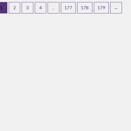
1
2
3
4
…
177
178
179
→