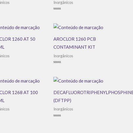
ânicos
Inorgânicos
ação
Avaliação
0
de
5
LOR 1260 AT 50
AROCLOR 1260 PCB
ML
CONTAMINANT KIT
ânicos
Inorgânicos
ação
Avaliação
0
de
5
LOR 1268 AT 100
DECAFLUOROTRIPHENYLPHOSPHIN
ML
(DFTPP)
ânicos
Inorgânicos
ação
Avaliação
0
de
5