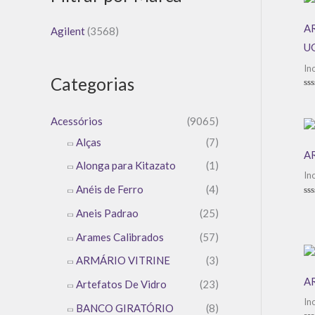
A
Agilent
(3568)
U
In
Categorias
Av
0
de
Acessórios
(9065)
5
Alças
(7)
A
Alonga para Kitazato
(1)
In
Anéis de Ferro
(4)
Av
Aneis Padrao
(25)
0
de
5
Arames Calibrados
(57)
ARMÁRIO VITRINE
(3)
A
Artefatos De Vidro
(23)
In
BANCO GIRATÓRIO
(8)