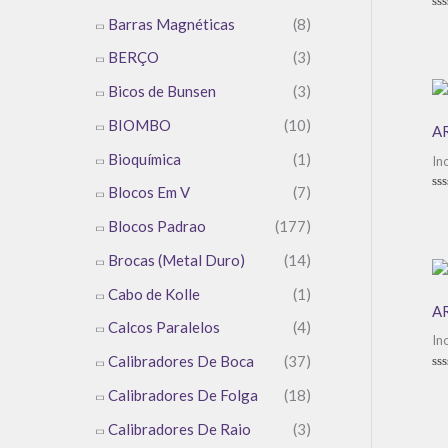
Av
Barras Magnéticas
(8)
0
de
BERÇO
(3)
5
Bicos de Bunsen
(3)
BIOMBO
(10)
A
Bioquímica
(1)
In
Blocos Em V
(7)
Av
0
Blocos Padrao
(177)
de
5
Brocas (Metal Duro)
(14)
Cabo de Kolle
(1)
A
Calcos Paralelos
(4)
In
Calibradores De Boca
(37)
Av
0
Calibradores De Folga
(18)
de
5
Calibradores De Raio
(3)