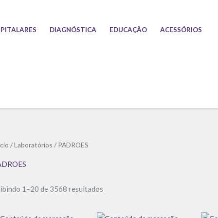
PITALARES
DIAGNÓSTICA
EDUCAÇÃO
ACESSÓRIOS
Classificado
ício
/
Laboratórios
/ PADROES
por
preço:
baixo
ADROES
para
alto
ibindo 1–20 de 3568 resultados