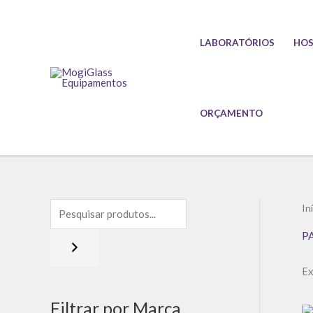
Ir
para
LABORATÓRIOS
HOS
o
conteúdo
ORÇAMENTO
In
P
Ex
Filtrar por Marca