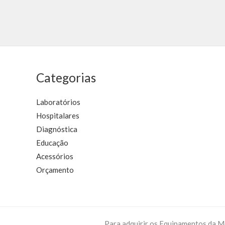
5
0
de
5
Categorias
Laboratórios
Hospitalares
Diagnóstica
Educação
Acessórios
Orçamento
Para adquirir os Equipamentos da M