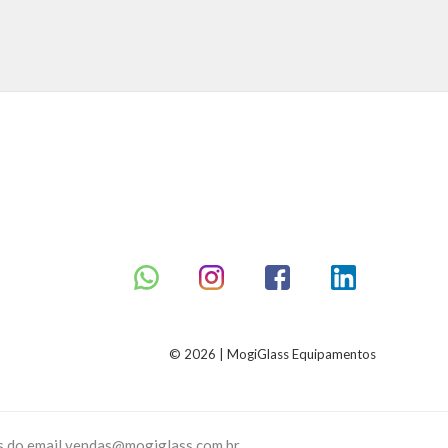
5
© 2026 | MogiGlass Equipamentos
és do email vendas@mogiglass.com.br