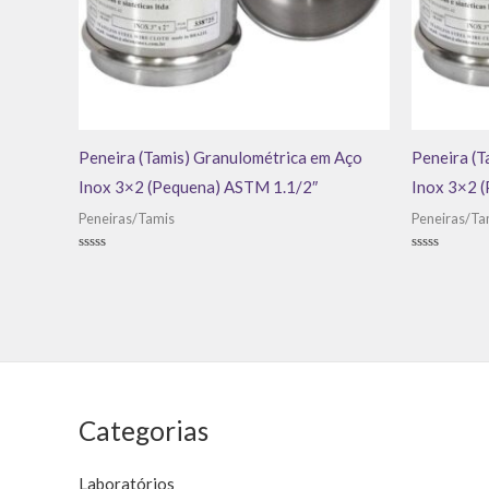
Peneira (Tamis) Granulométrica em Aço
Peneira (T
Inox 3×2 (Pequena) ASTM 1.1/2″
Inox 3×2 
Peneiras/Tamis
Peneiras/Ta
Avaliação
Avaliação
0
0
de
de
5
5
Categorias
Laboratórios