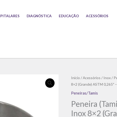
PITALARES
DIAGNÓSTICA
EDUCAÇÃO
ACESSÓRIOS
Início
/
Acessórios
/
Inox
/
P
8×2 (Grande) ASTM 0,265″ –
Peneiras/Tamis
Peneira (Tam
Inox 8×2 (Gr