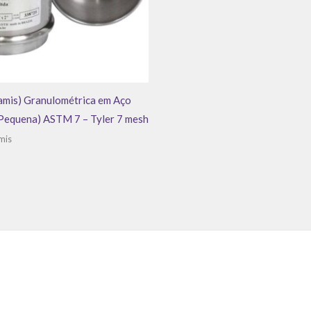
Avaliação
0
de
5
amis) Granulométrica em Aço
(Pequena) ASTM 7 – Tyler 7 mesh
mis