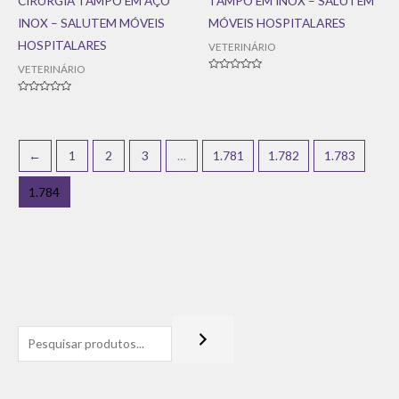
CIRURGIA TAMPO EM AÇO
TAMPO EM INOX – SALUTEM
INOX – SALUTEM MÓVEIS
MÓVEIS HOSPITALARES
HOSPITALARES
VETERINÁRIO
VETERINÁRIO
Avaliação
0
de
Avaliação
5
0
de
5
←
1
2
3
…
1.781
1.782
1.783
1.784