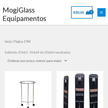
Ir
Mai
MogiGlass
para
Me
R$
0,00
o
Equipamentos
conteúdo
Classificado
Início
/ Página 1784
por
preço:
baixo
Exibindo 35661–35664 de 35664 resultados
para
alto