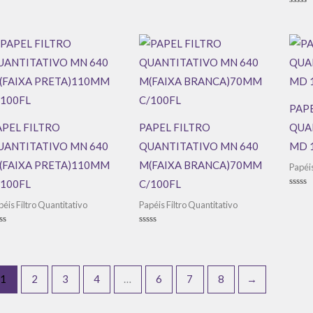
Avali
0
de
5
PAPE
APEL FILTRO
PAPEL FILTRO
QUA
UANTITATIVO MN 640
QUANTITATIVO MN 640
MD 
(FAIXA PRETA)110MM
M(FAIXA BRANCA)70MM
Papéis
/100FL
C/100FL
Avali
0
péis Filtro Quantitativo
Papéis Filtro Quantitativo
de
5
aliação
Avaliação
0
de
5
1
2
3
4
…
6
7
8
→