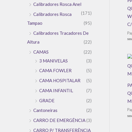
P
Calibradores Rosca Anel
Q
(171)
Calibradores Rosca
W
Tampao
(95)
C
Calibradores Tracadores De
Pa
Altura
(22)
Av
0
CAMAS
(22)
de
5
3 MANIVELAS
(3)
CAMA FOWLER
(5)
CAMA HOSPITALAR
(5)
P
CAMA INFANTIL
(7)
Q
GRADE
(2)
M
Pa
Cantoneiras
(2)
CARRO DE EMERGÊNCIA
(3)
Av
0
de
CARRO P/ TRANSFERÊNCIA
5