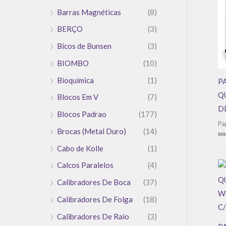
Barras Magnéticas
(8)
BERÇO
(3)
Bicos de Bunsen
(3)
BIOMBO
(10)
Bioquímica
(1)
P
Q
Blocos Em V
(7)
D
Blocos Padrao
(177)
Pa
Brocas (Metal Duro)
(14)
Av
Cabo de Kolle
(1)
0
de
5
Calcos Paralelos
(4)
Calibradores De Boca
(37)
Calibradores De Folga
(18)
Calibradores De Raio
(3)