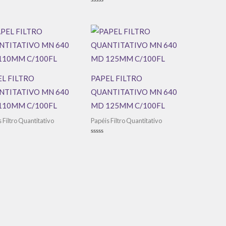
ação
Avaliação
0
de
5
L FILTRO
PAPEL FILTRO
NTITATIVO MN 640
QUANTITATIVO MN 640
110MM C/100FL
MD 125MM C/100FL
 Filtro Quantitativo
Papéis Filtro Quantitativo
ação
Avaliação
0
de
5