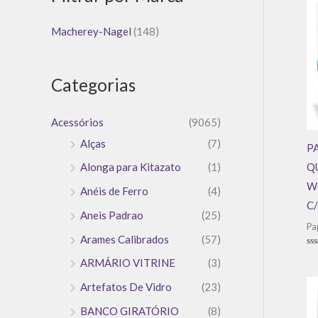
Macherey-Nagel
(148)
Categorias
Acessórios
(9065)
Alças
(7)
P
Q
Alonga para Kitazato
(1)
W
Anéis de Ferro
(4)
C
Aneis Padrao
(25)
Pa
Arames Calibrados
(57)
Av
ARMÁRIO VITRINE
(3)
0
de
5
Artefatos De Vidro
(23)
BANCO GIRATÓRIO
(8)