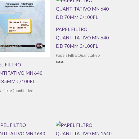
PAPEL FILTRO
QUANTITATIVO MN 640
DD 70MM C/100FL
Papéis Filtro Quantitativo
L FILTRO
Avaliação
0
NTITATIVO MN 640
de
5
185MM C/100FL
 Filtro Quantitativo
ação