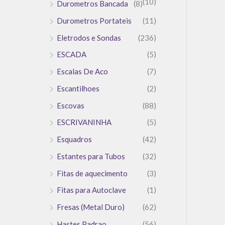
(10)
Durometros Bancada
(8)
Durometros Portateis
(11)
Eletrodos e Sondas
(236)
ESCADA
(5)
Escalas De Aco
(7)
Escantilhoes
(2)
Escovas
(88)
ESCRIVANINHA
(5)
Esquadros
(42)
Estantes para Tubos
(32)
Fitas de aquecimento
(3)
Fitas para Autoclave
(1)
Fresas (Metal Duro)
(62)
Hastes Padrao
(56)