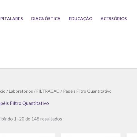
PITALARES
DIAGNÓSTICA
EDUCAÇÃO
ACESSÓRIOS
Classificado
ício
/
Laboratórios
/
FILTRACAO
/ Papéis Filtro Quantitativo
por
preço:
baixo
péis Filtro Quantitativo
para
alto
ibindo 1–20 de 148 resultados