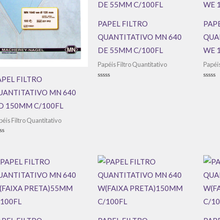
PAPEL FILTRO
PAPE
QUANTITATIVO MN 640
QUA
DE 55MM C/100FL
WE 
Papéis Filtro Quantitativo
Papéis
APEL FILTRO
Avaliação
Avali
0
0
UANTITATIVO MN 640
de
de
5
5
D 150MM C/100FL
péis Filtro Quantitativo
aliação