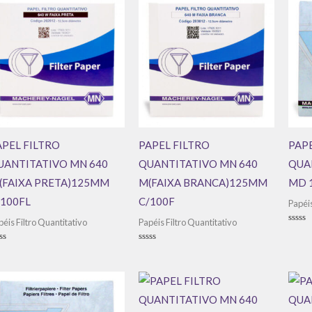
APEL FILTRO
PAPEL FILTRO
PAPE
UANTITATIVO MN 640
QUANTITATIVO MN 640
QUA
(FAIXA PRETA)125MM
M(FAIXA BRANCA)125MM
MD 
/100FL
C/100F
Papéis
péis Filtro Quantitativo
Papéis Filtro Quantitativo
Avali
0
de
aliação
Avaliação
5
0
de
5