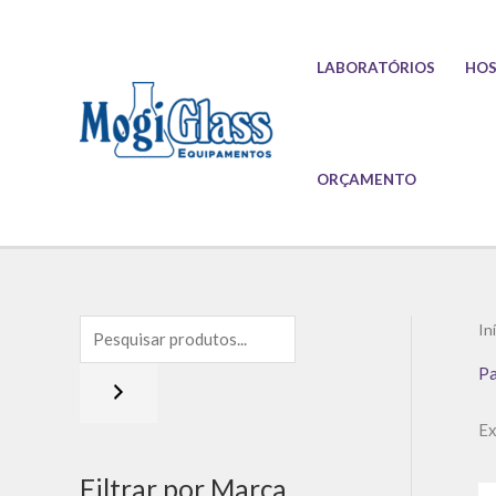
Ir
para
LABORATÓRIOS
HOS
o
conteúdo
ORÇAMENTO
In
Pa
Ex
Filtrar por Marca