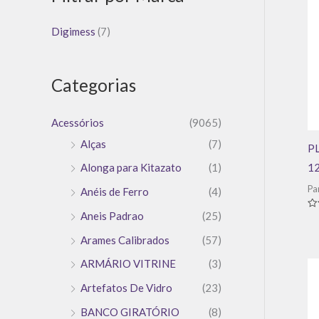
Digimess
(7)
Categorias
Acessórios
(9065)
Alças
(7)
P
1
Alonga para Kitazato
(1)
Pa
Anéis de Ferro
(4)
Aneis Padrao
(25)
Av
0
de
Arames Calibrados
(57)
5
ARMÁRIO VITRINE
(3)
Artefatos De Vidro
(23)
BANCO GIRATÓRIO
(8)