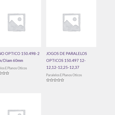
O OPTICO 150.498-2
JOGOS DE PARALELOS
m/Diam 60mm
OPTICOS 150.497 12-
12,12-12,25-12,37
los E Planos Oticos
Paralelos E Planos Oticos
ação
Avaliação
0
de
5