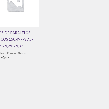
OS DE PARALELOS
COS 150.497-3 75-
2-75,25-75,37
los E Planos Oticos
ação