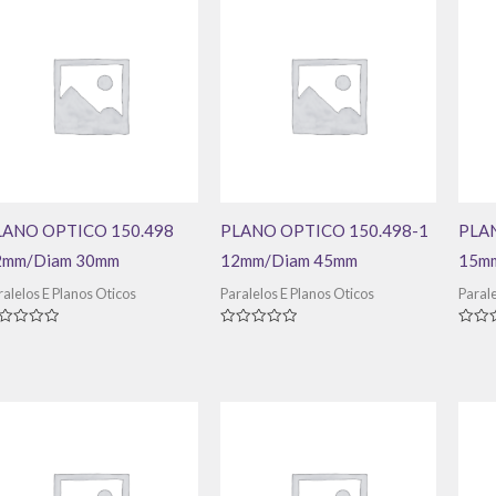
LANO OPTICO 150.498
PLANO OPTICO 150.498-1
PLAN
2mm/Diam 30mm
12mm/Diam 45mm
15m
ralelos E Planos Oticos
Paralelos E Planos Oticos
Parale
aliação
Avaliação
Avali
0
0
de
de
5
5