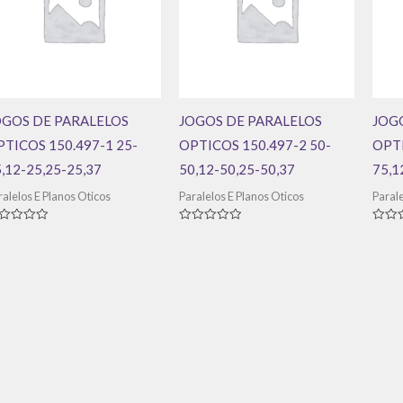
OGOS DE PARALELOS
JOGOS DE PARALELOS
JOG
PTICOS 150.497-1 25-
OPTICOS 150.497-2 50-
OPTI
,12-25,25-25,37
50,12-50,25-50,37
75,1
ralelos E Planos Oticos
Paralelos E Planos Oticos
Parale
aliação
Avaliação
Avali
0
0
de
de
5
5