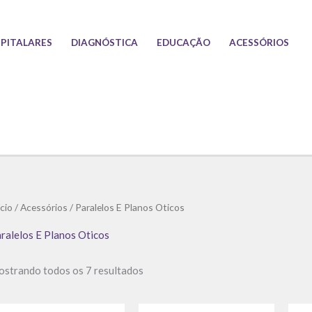
PITALARES
DIAGNÓSTICA
EDUCAÇÃO
ACESSÓRIOS
Classificado
ício
/
Acessórios
/ Paralelos E Planos Oticos
por
preço:
baixo
ralelos E Planos Oticos
para
alto
strando todos os 7 resultados