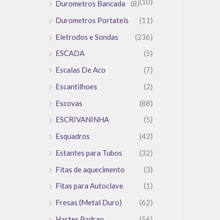
(10)
Durometros Bancada
(8)
Durometros Portateis
(11)
Eletrodos e Sondas
(236)
ESCADA
(5)
Escalas De Aco
(7)
Escantilhoes
(2)
Escovas
(88)
ESCRIVANINHA
(5)
Esquadros
(42)
Estantes para Tubos
(32)
Fitas de aquecimento
(3)
Fitas para Autoclave
(1)
Fresas (Metal Duro)
(62)
Hastes Padrao
(56)