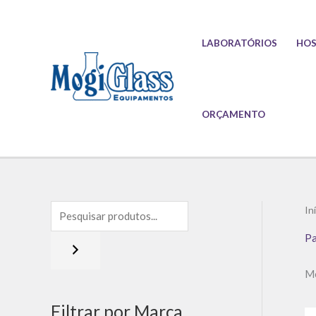
Ir
para
LABORATÓRIOS
HOS
o
conteúdo
ORÇAMENTO
In
Pa
Mo
Filtrar por Marca