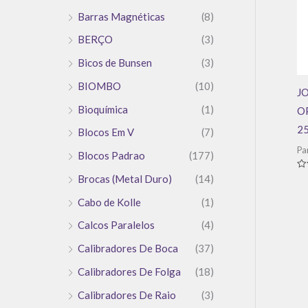
Barras Magnéticas
(8)
BERÇO
(3)
Bicos de Bunsen
(3)
BIOMBO
(10)
J
Bioquímica
(1)
O
25
Blocos Em V
(7)
Pa
Blocos Padrao
(177)
Av
Brocas (Metal Duro)
(14)
0
de
Cabo de Kolle
(1)
5
Calcos Paralelos
(4)
Calibradores De Boca
(37)
Calibradores De Folga
(18)
Calibradores De Raio
(3)