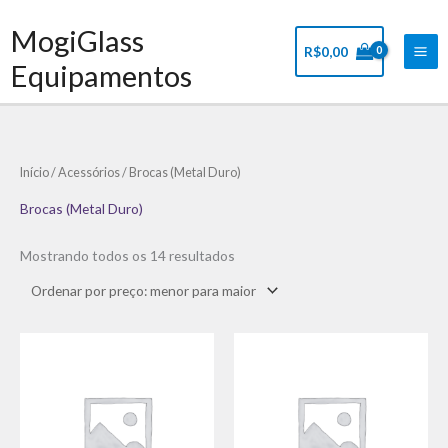
Ir
Mai
MogiGlass
para
Me
R$
0,00
o
Equipamentos
conteúdo
Classificado
Início
/
Acessórios
/ Brocas (Metal Duro)
por
preço:
baixo
Brocas (Metal Duro)
para
alto
Mostrando todos os 14 resultados