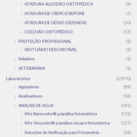
ATADURA ALGODÃO ORTOPEDICA
(4)
ATADURA DE CREPE (CREPOM)
(7)
ATADURA DE GESSO (GESSADA)
(10)
COLCHÃO ORTOPÉDICO
(13)
PROTEÇÃO PROFISSIONAL
(3)
VESTUÁRIO DESCARTÁVEL
(3)
Seladora
(1)
VETERINÁRIA
(1)
Laboratórios
(23970)
Agitadores
(89)
Analisadores
(58)
ANALISE DE AGUA
(295)
Kits Nanocolor® p/análise fotométrica
(131)
Kits Visocolor® p/análise visual e fotométrica
(127)
Soluções de Verificação para Fotometria
(24)