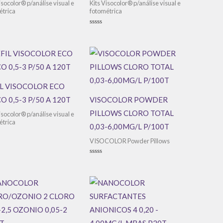
isocolor® p/análise visual e
Kits Visocolor® p/análise visual e
étrica
fotométrica
ação
Avaliação
0
de
5
IL VISOCOLOR ECO
O 0,5-3 P/50 A 120T
VISOCOLOR POWDER
PILLOWS CLORO TOTAL
isocolor® p/análise visual e
étrica
0,03-6,00MG/L P/100T
VISOCOLOR Powder Pillows
ação
Avaliação
0
de
5