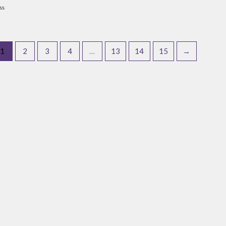
de
de
5
5
aliação
1
2
3
4
…
13
14
15
→