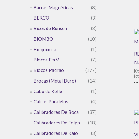
Av
0
Barras Magnéticas
(8)
de
5
BERÇO
(3)
Bicos de Bunsen
(3)
BIOMBO
(10)
Bioquímica
(1)
R
Blocos Em V
(7)
M
Blocos Padrao
(177)
Ki
fo
Brocas (Metal Duro)
(14)
Av
Cabo de Kolle
(1)
0
de
5
Calcos Paralelos
(4)
Calibradores De Boca
(37)
Calibradores De Folga
(18)
Calibradores De Raio
(3)
V