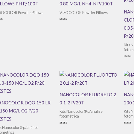
ILLOWS PH P/100T
0,80 MG/L NH4-N P/100T
NAN
SOCOLOR Powder Pillows
VISOCOLOR Powder Pillows
CLO
aliação
Avaliação
0,05
0
de
5
P/20
Kits 
fotom
Avali
0
de
5
NANOCOLOR FLUORETO 2
NAN
ANOCOLOR DQO 150 LR
0,1-2 P/20T
200 
150 MG/L O2 P/20
Kits Nanocolor® p/análise
Kits 
fotométrica
fotom
ESTES
ts Nanocolor® p/análise
Avaliação
Avali
0
0
tométrica