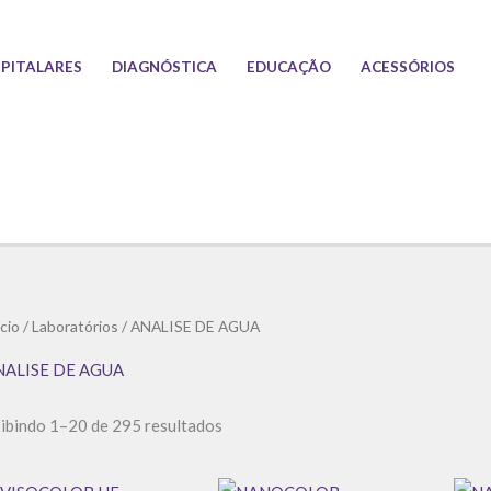
PITALARES
DIAGNÓSTICA
EDUCAÇÃO
ACESSÓRIOS
Classificado
ício
/
Laboratórios
/ ANALISE DE AGUA
por
preço:
baixo
NALISE DE AGUA
para
alto
ibindo 1–20 de 295 resultados