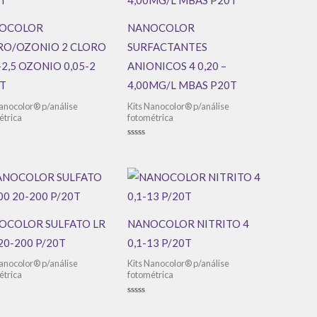
OCOLOR
NANOCOLOR
RO/OZONIO 2 CLORO
SURFACTANTES
-2,5 OZONIO 0,05-2
ANIONICOS 4 0,20 –
T
4,00MG/L MBAS P20T
Nanocolor® p/análise
Kits Nanocolor® p/análise
étrica
fotométrica
ação
Avaliação
0
de
5
OCOLOR SULFATO LR
NANOCOLOR NITRITO 4
20-200 P/20T
0,1-13 P/20T
Nanocolor® p/análise
Kits Nanocolor® p/análise
étrica
fotométrica
ação
Avaliação
0