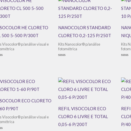
ISOCOLOR HE CLORETO
NANOCOLOR STANDARD
NAN
 500 5-500 P/300T
CLORETO 0,2-125 P/250T
NIQU
ts Visocolor® p/análise visual e
Kits Nanocolor® p/análise
Kits 
tométrica
fotométrica
fotom
aliação
Avaliação
Avali
0
0
de
de
5
5
ISOCOLOR ECO CLORETO
60 P/90T
REFIL VISOCOLOR ECO
REF
CLORO 6 LIVRE E TOTAL
CLOR
ts Visocolor® p/análise visual e
tométrica
0,05-6 P/200T
P/4