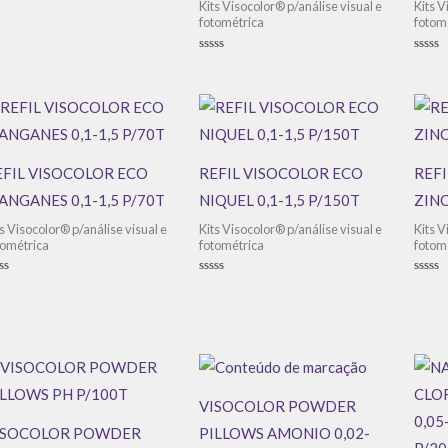
Kits Visocolor® p/análise visual e
Kits V
aliação
fotométrica
fotom
Avaliação
Avali
0
0
de
de
5
5
EFIL VISOCOLOR ECO
REFIL VISOCOLOR ECO
REF
ANGANES 0,1-1,5 P/70T
NIQUEL 0,1-1,5 P/150T
ZINC
ts Visocolor® p/análise visual e
Kits Visocolor® p/análise visual e
Kits V
tométrica
fotométrica
fotom
aliação
Avaliação
Avali
0
0
de
de
5
5
VISOCOLOR POWDER
ISOCOLOR POWDER
PILLOWS AMONIO 0,02-