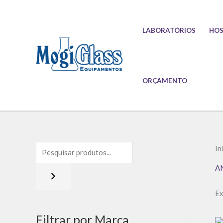
Ir
para
LABORATÓRIOS
HOS
o
conteúdo
ORÇAMENTO
In
A
Ex
Filtrar por Marca