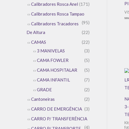
P
Calibradores Rosca Anel
(171)
VI
Calibradores Rosca Tampao
(95)
Calibradores Tracadores
Av
0
de
De Altura
(22)
5
CAMAS
(22)
3 MANIVELAS
(3)
CAMA FOWLER
(5)
CAMA HOSPITALAR
(5)
CAMA INFANTIL
(7)
GRADE
(2)
N
Cantoneiras
(2)
3-
CARRO DE EMERGÊNCIA
(3)
T
CARRO P/ TRANSFERÊNCIA
Ki
(4)
fo
CARRO P/ TRANSPORTE