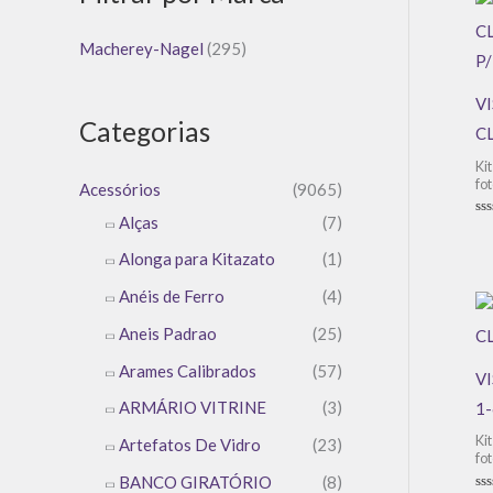
Macherey-Nagel
(295)
V
Categorias
CL
Ki
fo
Acessórios
(9065)
Alças
(7)
Av
0
de
Alonga para Kitazato
(1)
5
Anéis de Ferro
(4)
Aneis Padrao
(25)
Arames Calibrados
(57)
V
ARMÁRIO VITRINE
(3)
1-
Ki
Artefatos De Vidro
(23)
fo
BANCO GIRATÓRIO
(8)