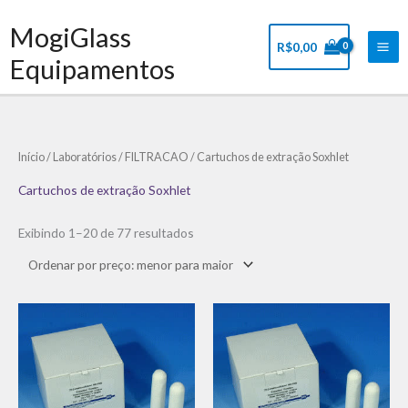
Ir
Mai
MogiGlass
para
Me
R$
0,00
o
Equipamentos
conteúdo
Classificado
Início
/
Laboratórios
/
FILTRACAO
/ Cartuchos de extração Soxhlet
por
preço:
baixo
Cartuchos de extração Soxhlet
para
alto
Exibindo 1–20 de 77 resultados