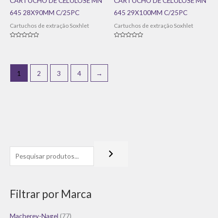
CARTUCHO DE CELULOSE MN
CARTUCHO DE CELULOSE MN
645 28X90MM C/25PC
645 29X100MM C/25PC
Cartuchos de extração Soxhlet
Cartuchos de extração Soxhlet
Avaliação
Avaliação
0
0
de
de
5
5
1
2
3
4
→
Filtrar por Marca
Macherey-Nagel
(77)