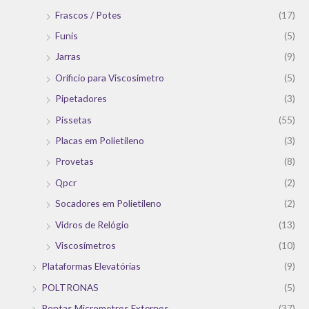
Frascos / Potes
(17)
Funis
(5)
Jarras
(9)
Oríficio para Viscosímetro
(5)
Pipetadores
(3)
Pissetas
(55)
Placas em Polietileno
(3)
Provetas
(8)
Qpcr
(2)
Socadores em Polietileno
(2)
Vidros de Relógio
(13)
Viscosímetros
(10)
Plataformas Elevatórias
(9)
POLTRONAS
(5)
Pontas Micrometros Externos
(37)