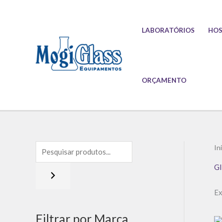
Ir
para
LABORATÓRIOS
HOS
o
conteúdo
ORÇAMENTO
In
Gl
Ex
Filtrar por Marca