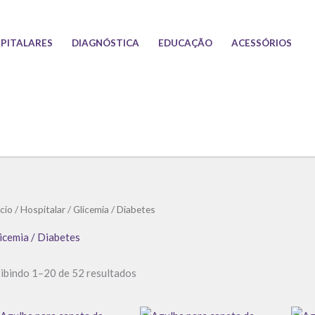
PITALARES
DIAGNÓSTICA
EDUCAÇÃO
ACESSÓRIOS
Classificado
ício
/
Hospitalar
/ Glicemia / Diabetes
por
preço:
baixo
icemia / Diabetes
para
alto
ibindo 1–20 de 52 resultados