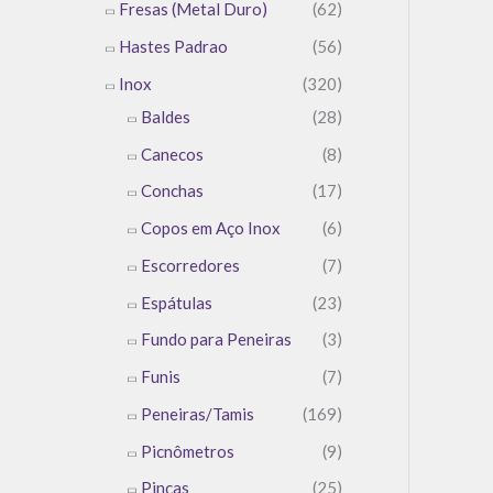
Fresas (Metal Duro)
(62)
Hastes Padrao
(56)
Inox
(320)
Baldes
(28)
Canecos
(8)
Conchas
(17)
Copos em Aço Inox
(6)
Escorredores
(7)
Espátulas
(23)
Fundo para Peneiras
(3)
Funis
(7)
Peneiras/Tamis
(169)
Picnômetros
(9)
Pinças
(25)