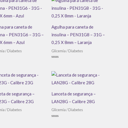
ha para caneta de
Agulha para caneta de
lina – PEN31G6 – 31G –
insulina – PEN31G8 – 31G –
 X 6mm – Azul
0,25 X 8mm – Laranja
mia / Diabetes
Glicemia / Diabetes
ação
Avaliação
0
de
5
eta de segurança –
Lanceta de segurança –
3G – Calibre 23G
LAN28G – Calibre 28G
mia / Diabetes
Glicemia / Diabetes
ação
Avaliação
0