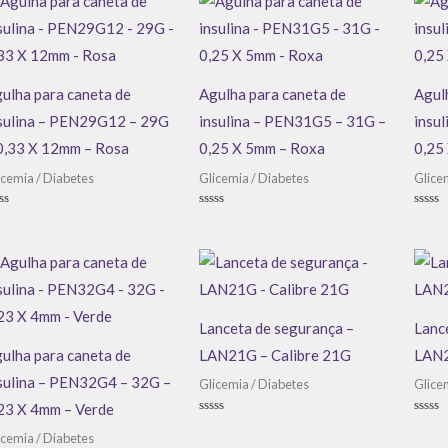
ulha para caneta de
Agulha para caneta de
Agul
sulina – PEN29G12 – 29G
insulina – PEN31G5 – 31G –
insu
0,33 X 12mm – Rosa
0,25 X 5mm – Roxa
0,25
icemia / Diabetes
Glicemia / Diabetes
Glice
aliação
Avaliação
Avali
0
0
de
de
5
5
Lanceta de segurança –
Lanc
ulha para caneta de
LAN21G – Calibre 21G
LAN2
sulina – PEN32G4 – 32G –
Glicemia / Diabetes
Glice
23 X 4mm – Verde
Avaliação
Avali
0
0
icemia / Diabetes