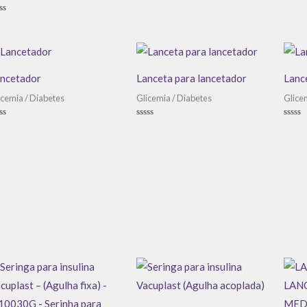
de
de
5
5
aliação
ncetador
Lanceta para lancetador
Lanc
icemia / Diabetes
Glicemia / Diabetes
Glice
aliação
Avaliação
Avali
0
0
de
de
5
5