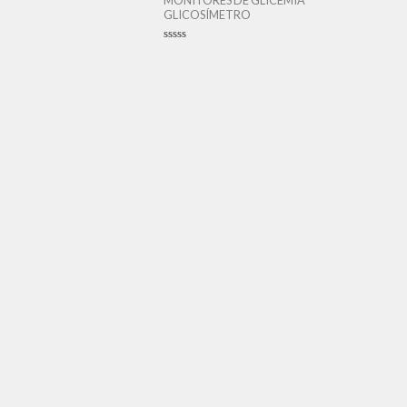
MONITORES DE GLICEMIA
ação
GLICOSÍMETRO
Avaliação
0
de
5