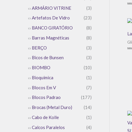
ARMÁRIO VITRINE
(3)
Av
0
de
Artefatos De Vidro
(23)
5
BANCO GIRATÓRIO
(8)
La
Barras Magnéticas
(8)
Gl
BERÇO
(3)
Av
Bicos de Bunsen
(3)
0
de
5
BIOMBO
(10)
Bioquímica
(1)
Blocos Em V
(7)
Blocos Padrao
(177)
Brocas (Metal Duro)
(14)
Cabo de Kolle
(1)
Calcos Paralelos
(4)