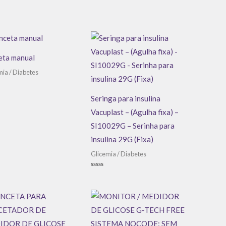
de
5
eta manual
mia / Diabetes
ação
Seringa para insulina
Vacuplast – (Agulha fixa) –
SI10029G – Serinha para
insulina 29G (Fixa)
Glicemia / Diabetes
Avaliação
0
de
5