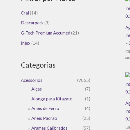
Cral
(14)
Descarpack
(3)
Ag
G-Tech Premium Accumed
(21)
in
Injex
(14)
– 
Gl
Categorias
Av
0
de
5
Acessórios
(9065)
Alças
(7)
Alonga para Kitazato
(1)
Ag
Anéis de Ferro
(4)
in
Aneis Padrao
(25)
0,
Gl
Arames Calibrados
(57)