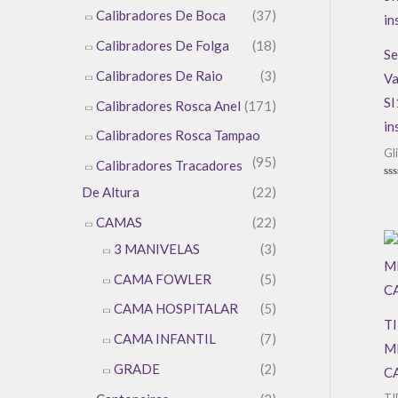
Calibradores De Boca
(37)
Calibradores De Folga
(18)
Se
Calibradores De Raio
(3)
Va
SI
Calibradores Rosca Anel
(171)
in
Calibradores Rosca Tampao
Gl
(95)
Calibradores Tracadores
Av
De Altura
(22)
0
de
5
CAMAS
(22)
3 MANIVELAS
(3)
CAMA FOWLER
(5)
CAMA HOSPITALAR
(5)
T
CAMA INFANTIL
(7)
M
GRADE
(2)
CA