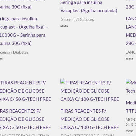
Seringa para insulina
Vacuplast (Agulha acoplada)
ringa para insulina
LAN
Glicemia / Diabetes
cuplast – (Agulha fixa) –
LAN
Avaliação
10030G – Serinha para
MED
0
de
5
sulina 30G (fixa)
28G 
icemia / Diabetes
LANC
aliação
Avali
0
de
5
Medi
IRAS REAGENTES P/
TIRAS REAGENTES P/
TTFL
EDIÇÃO DE GLICOSE
MEDIÇÃO DE GLICOSE
MONI
GLIC
IXA C/ 50 G-TECH FREE
CAIXA C/ 100 G-TECH FREE