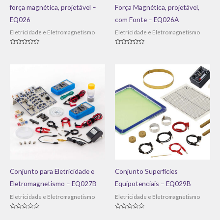
força magnética, projetável –
Força Magnética, projetável,
EQ026
com Fonte – EQ026A
Eletricidade e Eletromagnetismo
Eletricidade e Eletromagnetismo
Avaliação
Avaliação
0
0
de
de
5
5
Conjunto para Eletricidade e
Conjunto Superfícies
Eletromagnetismo – EQ027B
Equipotenciais – EQ029B
Eletricidade e Eletromagnetismo
Eletricidade e Eletromagnetismo
Avaliação
Avaliação
0
0