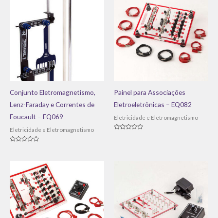
Conjunto Eletromagnetismo,
Painel para Associações
Lenz-Faraday e Correntes de
Eletroeletrônicas – EQ082
Foucault – EQ069
Eletricidade e Eletromagnetismo
Eletricidade e Eletromagnetismo
Avaliação
0
de
Avaliação
5
0
de
5