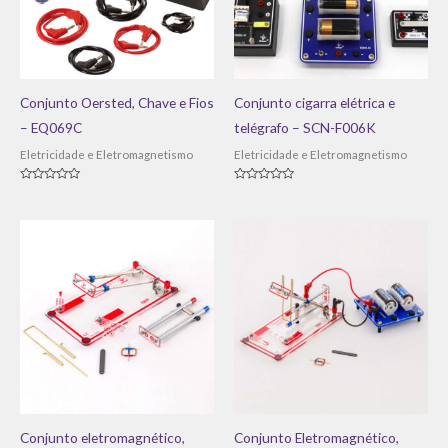
Conjunto Oersted, Chave e Fios
Conjunto cigarra elétrica e
– EQ069C
telégrafo – SCN-F006K
Eletricidade e Eletromagnetismo
Eletricidade e Eletromagnetismo
Avaliação
Avaliação
0
0
de
de
5
5
Conjunto eletromagnético,
Conjunto Eletromagnético,