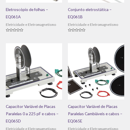
Eletroscópio de folhas –
Conjunto eletrostática –
EQ061A
EQ061B
Eletricidade e Eletromagnetismo
Eletricidade e Eletromagnetismo
Avaliação
Avaliação
0
0
de
de
5
5
Capacitor Variável de Placas
Capacitor Variável de Placas
Paralelas 0 a 225 pF e cabos –
Paralelas Cambiáveis e cabos –
EQ065D
EQ065E
Eletricidade e Eletromagnetismo
Eletricidade e Eletromagnetismo