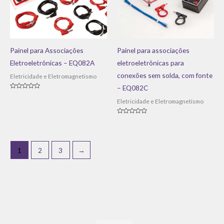
Painel para Associações
Painel para associações
Eletroeletrônicas – EQ082A
eletroeletrônicas para
conexões sem solda, com fonte
Eletricidade e Eletromagnetismo
– EQ082C
Avaliação
0
Eletricidade e Eletromagnetismo
de
5
Avaliação
0
de
5
1
2
3
→