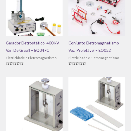
Gerador Eletrostático, 400 kV,
Conjunto Eletromagnetismo
Van De Graaff – EQ047C
Vaz, Projetável – EQ052
Eletricidade e Eletromagnetismo
Eletricidade e Eletromagnetismo
Avaliação
Avaliação
0
0
de
de
5
5