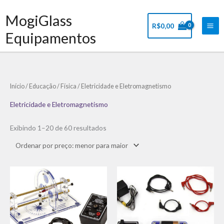
Ir
Mai
MogiGlass
para
Me
R$
0,00
o
Equipamentos
conteúdo
Classificado
Início
/
Educação
/
Física
/ Eletricidade e Eletromagnetismo
por
preço:
baixo
Eletricidade e Eletromagnetismo
para
alto
Exibindo 1–20 de 60 resultados