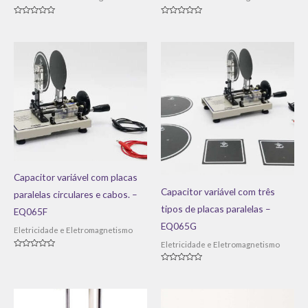
Avaliação
Avaliação
0
0
de
de
5
5
Capacitor variável com placas
Capacitor variável com três
paralelas circulares e cabos. –
tipos de placas paralelas –
EQ065F
EQ065G
Eletricidade e Eletromagnetismo
Eletricidade e Eletromagnetismo
Avaliação
0
Avaliação
de
0
5
de
5