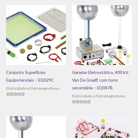
de
de
5
5
Conjunto Superfícies
Gerador Eletrostático, 400 kV,
Equipotenciais – EQ029C
Van De Graaff, com torre
secundária – EQ047B
Eletricidade e Eletromagnetismo
Eletricidade e Eletromagnetismo
Avaliação
0
de
Avaliação
5
0
de
5