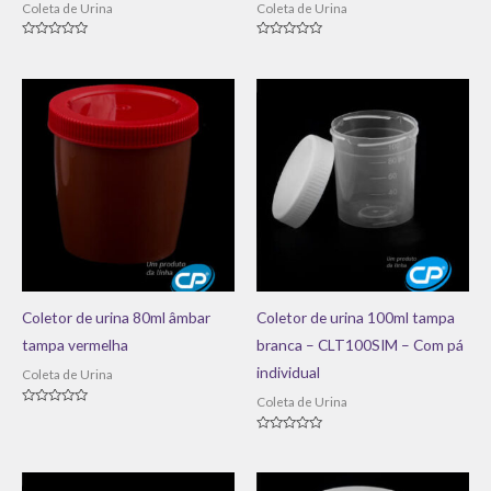
Coleta de Urina
Coleta de Urina
Avaliação
Avaliação
0
0
de
de
5
5
Coletor de urina 80ml âmbar
Coletor de urina 100ml tampa
tampa vermelha
branca – CLT100SIM – Com pá
individual
Coleta de Urina
Coleta de Urina
Avaliação
0
de
Avaliação
5
0
de
5