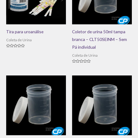
Tira para uroanálise
Coletor de urina 50ml tampa
branca – CLT50SEINM – Sem
Coleta de Urina
Pá individual
Avaliação
0
Coleta de Urina
de
5
Avaliação
0
de
5