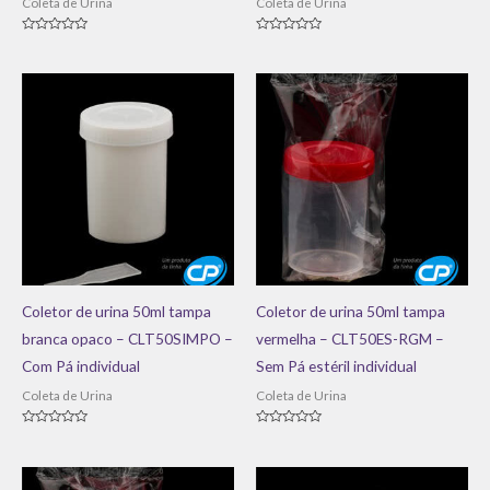
Coleta de Urina
Coleta de Urina
Avaliação
Avaliação
0
0
de
de
5
5
Coletor de urina 50ml tampa
Coletor de urina 50ml tampa
branca opaco – CLT50SIMPO –
vermelha – CLT50ES-RGM –
Com Pá individual
Sem Pá estéril individual
Coleta de Urina
Coleta de Urina
Avaliação
Avaliação
0
0
de
de
5
5