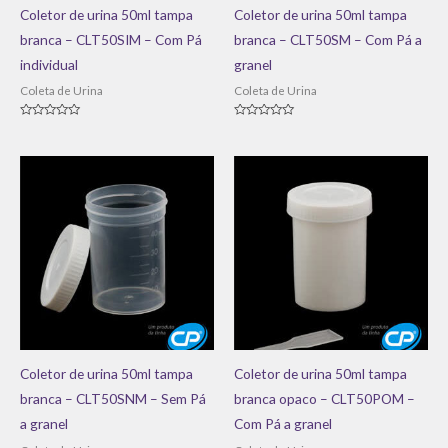
Coletor de urina 50ml tampa
Coletor de urina 50ml tampa
branca – CLT50SIM – Com Pá
branca – CLT50SM – Com Pá a
individual
granel
Coleta de Urina
Coleta de Urina
Avaliação
Avaliação
0
0
de
de
5
5
Coletor de urina 50ml tampa
Coletor de urina 50ml tampa
branca – CLT50SNM – Sem Pá
branca opaco – CLT50POM –
a granel
Com Pá a granel