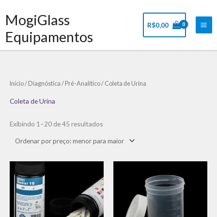
Ir
Mai
MogiGlass
para
Me
R$
0,00
o
Equipamentos
conteúdo
Classificado
Início
/
Diagnóstica
/
Pré-Analítico
/ Coleta de Urina
por
preço:
baixo
Coleta de Urina
para
alto
Exibindo 1–20 de 45 resultados