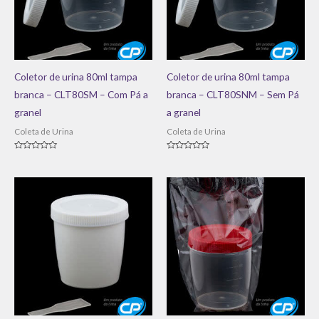
Coletor de urina 80ml tampa
Coletor de urina 80ml tampa
branca – CLT80SM – Com Pá a
branca – CLT80SNM – Sem Pá
granel
a granel
Coleta de Urina
Coleta de Urina
Avaliação
Avaliação
0
0
de
de
5
5