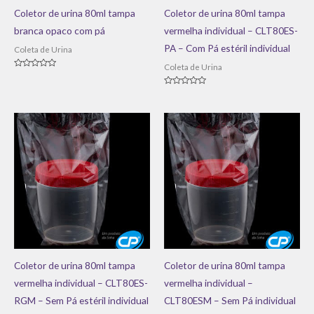
Coletor de urina 80ml tampa
Coletor de urina 80ml tampa
branca opaco com pá
vermelha individual – CLT80ES-
PA – Com Pá estéril individual
Coleta de Urina
Coleta de Urina
Avaliação
0
de
Avaliação
5
0
de
5
Coletor de urina 80ml tampa
Coletor de urina 80ml tampa
vermelha individual – CLT80ES-
vermelha individual –
RGM – Sem Pá estéril individual
CLT80ESM – Sem Pá individual