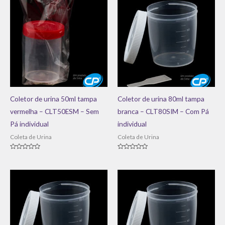
Coletor de urina 50ml tampa
Coletor de urina 80ml tampa
vermelha – CLT50ESM – Sem
branca – CLT80SIM – Com Pá
Pá individual
individual
Coleta de Urina
Coleta de Urina
Avaliação
Avaliação
0
0
de
de
5
5