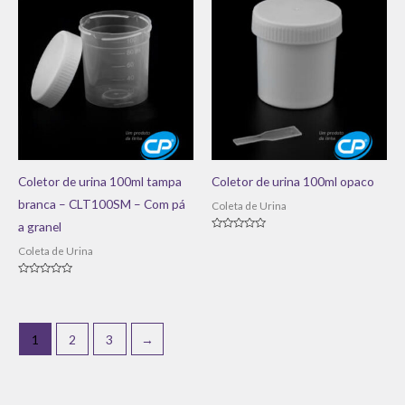
Coletor de urina 100ml tampa
Coletor de urina 100ml opaco
branca – CLT100SM – Com pá
Coleta de Urina
a granel
Avaliação
0
Coleta de Urina
de
5
Avaliação
0
de
5
1
2
3
→