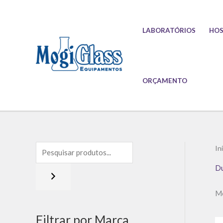
Ir
para
LABORATÓRIOS
HOS
o
conteúdo
ORÇAMENTO
In
Du
Mo
Filtrar por Marca