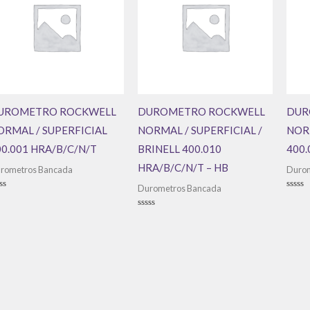
UROMETRO ROCKWELL
DUROMETRO ROCKWELL
DUR
ORMAL / SUPERFICIAL
NORMAL / SUPERFICIAL /
NORM
00.001 HRA/B/C/N/T
BRINELL 400.010
400.
HRA/B/C/N/T – HB
rometros Bancada
Durom
Durometros Bancada
aliação
Avali
0
de
Avaliação
5
0
de
5