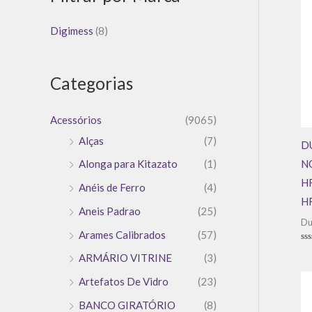
Digimess
(8)
Categorias
Acessórios
(9065)
Alças
(7)
D
N
Alonga para Kitazato
(1)
H
Anéis de Ferro
(4)
H
Aneis Padrao
(25)
Du
Arames Calibrados
(57)
Av
ARMÁRIO VITRINE
(3)
0
de
5
Artefatos De Vidro
(23)
BANCO GIRATÓRIO
(8)