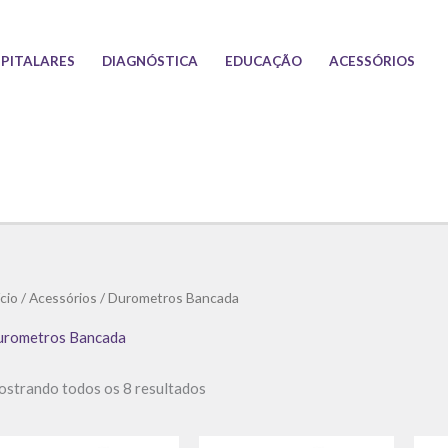
PITALARES
DIAGNÓSTICA
EDUCAÇÃO
ACESSÓRIOS
Classificado
ício
/
Acessórios
/ Durometros Bancada
por
preço:
baixo
rometros Bancada
para
alto
strando todos os 8 resultados