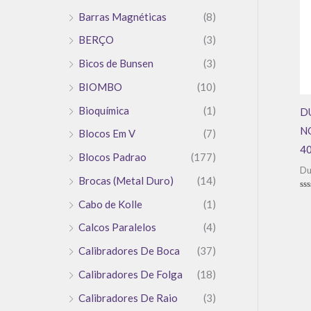
Barras Magnéticas
(8)
BERÇO
(3)
Bicos de Bunsen
(3)
BIOMBO
(10)
Bioquímica
(1)
D
N
Blocos Em V
(7)
4
Blocos Padrao
(177)
Du
Brocas (Metal Duro)
(14)
Av
Cabo de Kolle
(1)
0
de
5
Calcos Paralelos
(4)
Calibradores De Boca
(37)
Calibradores De Folga
(18)
Calibradores De Raio
(3)