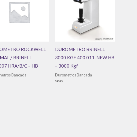
OMETRO ROCKWELL
DUROMETRO BRINELL
AL / BRINELL
3000 KGF 400.011-NEW HB
007 HRA/B/C – HB
– 3000 Kgf
etros Bancada
Durometros Bancada
ação
Avaliação
0
de
5