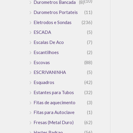
(10)
Durometros Bancada
(8)
Durometros Portateis
(11)
Eletrodos e Sondas
(236)
ESCADA
(5)
Escalas De Aco
(7)
Escantilhoes
(2)
Escovas
(88)
ESCRIVANINHA
(5)
Esquadros
(42)
Estantes para Tubos
(32)
Fitas de aquecimento
(3)
Fitas para Autoclave
(1)
Fresas (Metal Duro)
(62)
Hastes Padrao
(56)