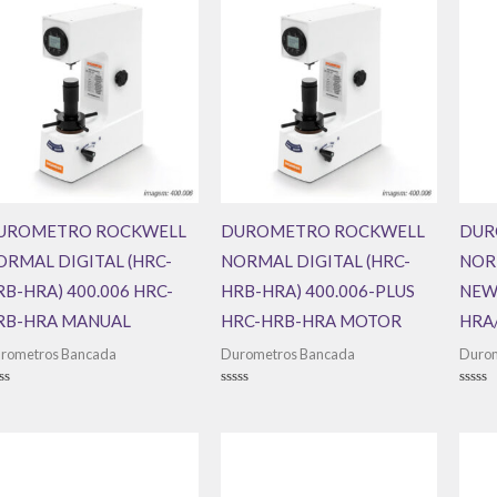
UROMETRO ROCKWELL
DUROMETRO ROCKWELL
DUR
ORMAL DIGITAL (HRC-
NORMAL DIGITAL (HRC-
NOR
RB-HRA) 400.006 HRC-
HRB-HRA) 400.006-PLUS
NEW
RB-HRA MANUAL
HRC-HRB-HRA MOTOR
HRA
rometros Bancada
Durometros Bancada
Durom
aliação
Avaliação
Avali
0
0
de
de
5
5