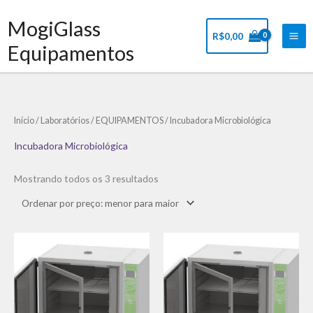
Ir
Mai
MogiGlass
para
Me
R$
0,00
o
Equipamentos
conteúdo
Classificado
Início
/
Laboratórios
/
EQUIPAMENTOS
/ Incubadora Microbiológica
por
preço:
baixo
Incubadora Microbiológica
para
alto
Mostrando todos os 3 resultados