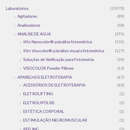
Laboratórios
(23970)
Agitadores
(89)
Analisadores
(58)
ANALISE DE AGUA
(295)
Kits Nanocolor® p/análise fotométrica
(131)
Kits Visocolor® p/análise visual e fotométrica
(127)
Soluções de Verificação para Fotometria
(24)
VISOCOLOR Powder Pillows
(13)
APARELHOS ELETROTERAPIA
(67)
ACESSÓRIOS DE ELETROTERAPIA
(60)
ELETROLIFTING
(1)
ELETROLIPÓLISE
(1)
ESTÉTICA CORPORAL
(1)
ESTIMULAÇÃO NEUROMUSCULAR
(1)
PEELING
(2)