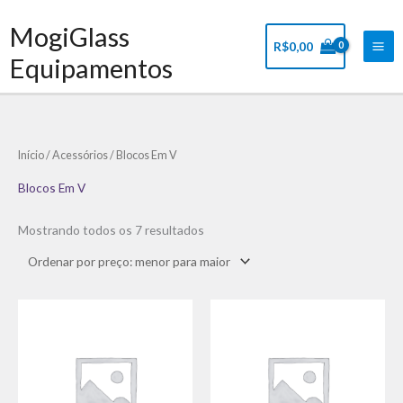
Ir
Mai
MogiGlass
para
Me
R$
0,00
o
Equipamentos
conteúdo
Classificado
Início
/
Acessórios
/ Blocos Em V
por
preço:
baixo
Blocos Em V
para
alto
Mostrando todos os 7 resultados