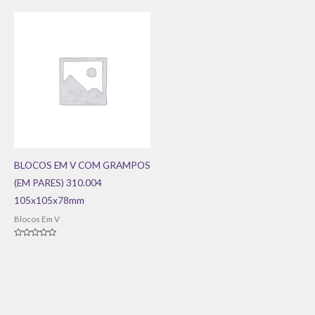
de
de
5
5
BLOCOS EM V COM GRAMPOS
(EM PARES) 310.004
105x105x78mm
Blocos Em V
Avaliação
0
de
5