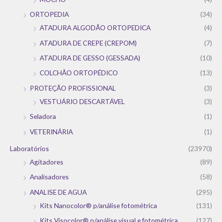
ORTOPEDIA
(34)
ATADURA ALGODÃO ORTOPEDICA
(4)
ATADURA DE CREPE (CREPOM)
(7)
ATADURA DE GESSO (GESSADA)
(10)
COLCHÃO ORTOPÉDICO
(13)
PROTEÇÃO PROFISSIONAL
(3)
VESTUÁRIO DESCARTÁVEL
(3)
Seladora
(1)
VETERINÁRIA
(1)
Laboratórios
(23970)
Agitadores
(89)
Analisadores
(58)
ANALISE DE AGUA
(295)
Kits Nanocolor® p/análise fotométrica
(131)
Kits Visocolor® p/análise visual e fotométrica
(127)