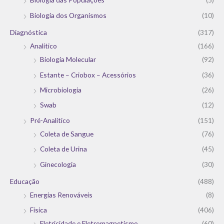
Biologia dos Organismos
(10)
Diagnóstica
(317)
Analítico
(166)
Biologia Molecular
(92)
Estante – Criobox – Acessórios
(36)
Microbiologia
(26)
Swab
(12)
Pré-Analítico
(151)
Coleta de Sangue
(76)
Coleta de Urina
(45)
Ginecologia
(30)
Educação
(488)
Energias Renováveis
(8)
Física
(406)
Eletricidade e Eletromagnetismo
(60)