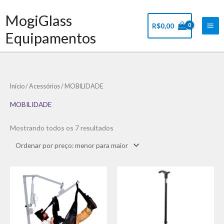
Ir
Mai
MogiGlass
para
Me
R$
0,00
o
Equipamentos
conteúdo
Classificado
Início
/
Acessórios
/ MOBILIDADE
por
preço:
baixo
MOBILIDADE
para
alto
Mostrando todos os 7 resultados