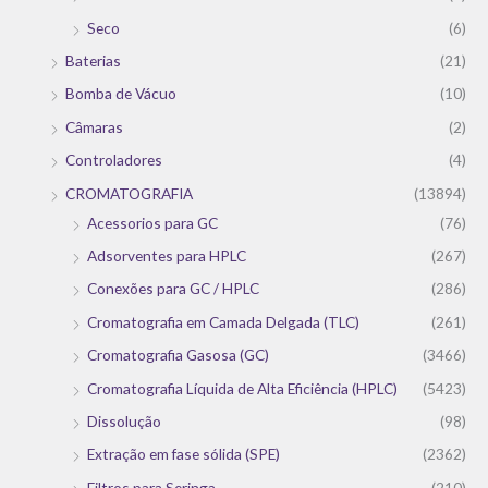
Seco
(6)
Baterias
(21)
Bomba de Vácuo
(10)
Câmaras
(2)
Controladores
(4)
CROMATOGRAFIA
(13894)
Acessorios para GC
(76)
Adsorventes para HPLC
(267)
Conexões para GC / HPLC
(286)
Cromatografia em Camada Delgada (TLC)
(261)
Cromatografia Gasosa (GC)
(3466)
Cromatografia Líquida de Alta Eficiência (HPLC)
(5423)
Dissolução
(98)
Extração em fase sólida (SPE)
(2362)
Filtros para Seringa
(210)