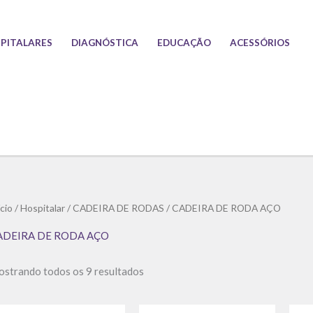
PITALARES
DIAGNÓSTICA
EDUCAÇÃO
ACESSÓRIOS
Classificado
ício
/
Hospitalar
/
CADEIRA DE RODAS
/ CADEIRA DE RODA AÇO
por
preço:
baixo
ADEIRA DE RODA AÇO
para
alto
strando todos os 9 resultados