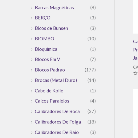
Barras Magnéticas
(8)
BERÇO
(3)
Bicos de Bunsen
(3)
BIOMBO
(10)
Ca
Bioquímica
(1)
Pn
Ja
Blocos Em V
(7)
CA
Blocos Padrao
(177)
Av
Brocas (Metal Duro)
(14)
0
de
Cabo de Kolle
(1)
5
Calcos Paralelos
(4)
Calibradores De Boca
(37)
Calibradores De Folga
(18)
Calibradores De Raio
(3)