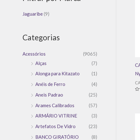
Jaguaribe
(9)
Categorias
Acessórios
(9065)
Alças
(7)
C
N
Alonga para Kitazato
(1)
CA
Anéis de Ferro
(4)
Aneis Padrao
(25)
Av
0
de
Arames Calibrados
(57)
5
ARMÁRIO VITRINE
(3)
Artefatos De Vidro
(23)
BANCO GIRATÓRIO
(8)