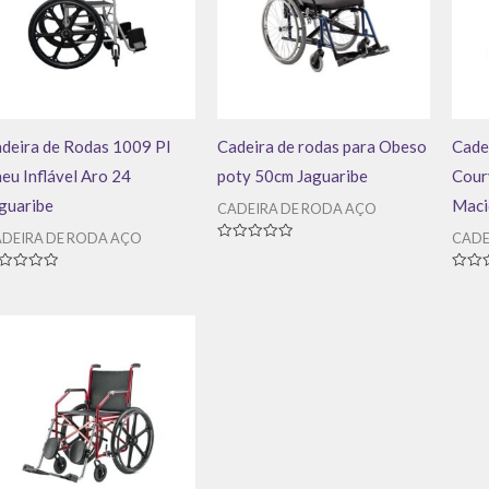
deira de Rodas 1009 PI
Cadeira de rodas para Obeso
Cade
eu Inflável Aro 24
poty 50cm Jaguaribe
Cour
guaribe
Maci
CADEIRA DE RODA AÇO
DEIRA DE RODA AÇO
CADE
Avaliação
0
de
aliação
Avali
5
0
de
5