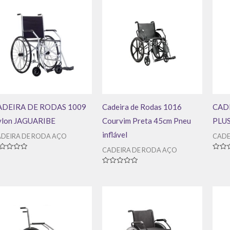
ADEIRA DE RODAS 1009
Cadeira de Rodas 1016
CAD
ylon JAGUARIBE
Courvim Preta 45cm Pneu
PLUS
inflável
DEIRA DE RODA AÇO
CADE
CADEIRA DE RODA AÇO
aliação
Avali
0
de
Avaliação
5
0
de
5