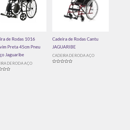
ira de Rodas 1016
Cadeira de Rodas Cantu
vim Preta 45cm Pneu
JAGUARIBE
ço Jaguaribe
CADEIRA DE RODA AÇO
IRA DE RODA AÇO
Avaliação
0
de
ação
5