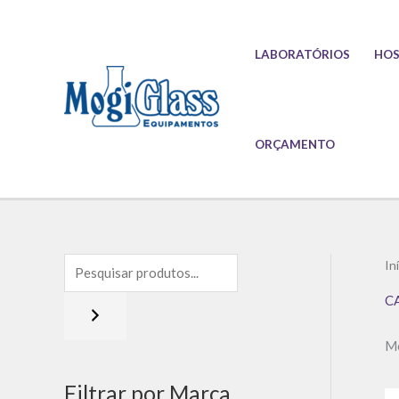
Ir
para
LABORATÓRIOS
HOS
o
conteúdo
ORÇAMENTO
In
C
Mo
Filtrar por Marca