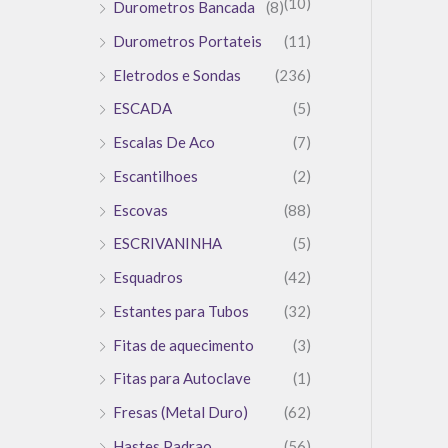
(10)
Durometros Bancada
(8)
Durometros Portateis
(11)
Eletrodos e Sondas
(236)
ESCADA
(5)
Escalas De Aco
(7)
Escantilhoes
(2)
Escovas
(88)
ESCRIVANINHA
(5)
Esquadros
(42)
Estantes para Tubos
(32)
Fitas de aquecimento
(3)
Fitas para Autoclave
(1)
Fresas (Metal Duro)
(62)
Hastes Padrao
(56)