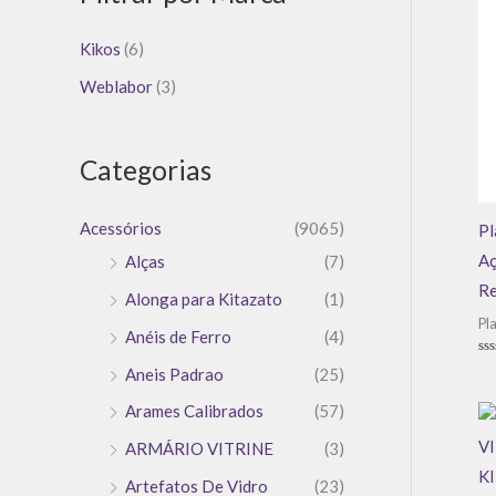
Kikos
(6)
Weblabor
(3)
Categorias
Acessórios
(9065)
Pl
Aç
Alças
(7)
Re
Alonga para Kitazato
(1)
Pl
Anéis de Ferro
(4)
Av
Aneis Padrao
(25)
0
de
5
Arames Calibrados
(57)
ARMÁRIO VITRINE
(3)
Artefatos De Vidro
(23)