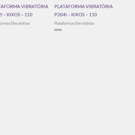
TAFORMA VIBRATÓRIA
PLATAFORMA VIBRATÓRIA
I – KIKOS – 110
P204I – KIKOS – 110
formas Elevatórias
Plataformas Elevatórias
ação
Avaliação
0
de
5