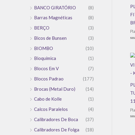
P
BANCO GIRATÓRIO
(8)
FI
Barras Magnéticas
(8)
B
BERÇO
(3)
Pl
Bicos de Bunsen
(3)
Av
0
BIOMBO
(10)
de
5
Bioquímica
(1)
Blocos Em V
(7)
Blocos Padrao
(177)
P
Brocas (Metal Duro)
(14)
T
Cabo de Kolle
(1)
1
Calcos Paralelos
(4)
Pl
Calibradores De Boca
(37)
Av
0
Calibradores De Folga
(18)
de
5