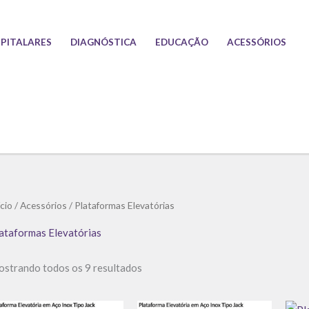
PITALARES
DIAGNÓSTICA
EDUCAÇÃO
ACESSÓRIOS
Classificado
ício
/
Acessórios
/ Plataformas Elevatórias
por
preço:
baixo
ataformas Elevatórias
para
alto
strando todos os 9 resultados