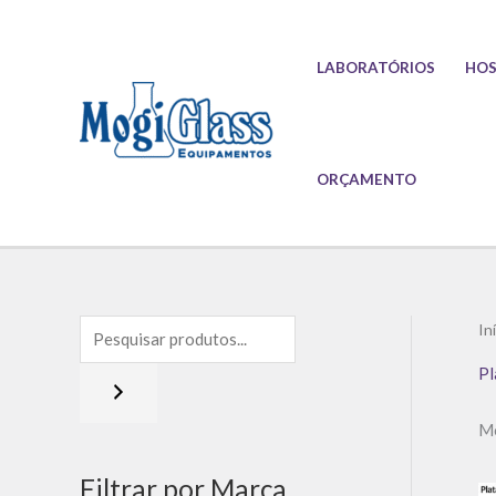
Ir
para
LABORATÓRIOS
HOS
o
conteúdo
ORÇAMENTO
In
Pl
Mo
Filtrar por Marca