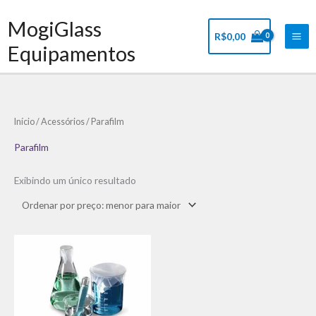
Ir
Mai
MogiGlass
para
Me
R$
0,00
o
Equipamentos
conteúdo
Início
/
Acessórios
/ Parafilm
Parafilm
Exibindo um único resultado