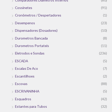
Comparadores Diametros Internos
(60)
Cossinetes
(91)
Cronômetros / Despertadores
(1)
Desempenos
(23)
Dispensadores (Dosadores)
(10)
Durometros Bancada
(8)
Durometros Portateis
(11)
Eletrodos e Sondas
(236)
ESCADA
(5)
Escalas De Aco
(7)
Escantilhoes
(2)
Escovas
(88)
ESCRIVANINHA
(5)
Esquadros
(42)
Estantes para Tubos
(32)