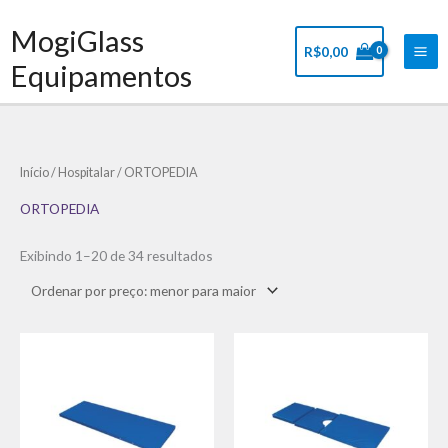
Ir
Mai
MogiGlass
para
Me
R$
0,00
o
Equipamentos
conteúdo
Classificado
Início
/
Hospitalar
/ ORTOPEDIA
por
preço:
baixo
ORTOPEDIA
para
alto
Exibindo 1–20 de 34 resultados