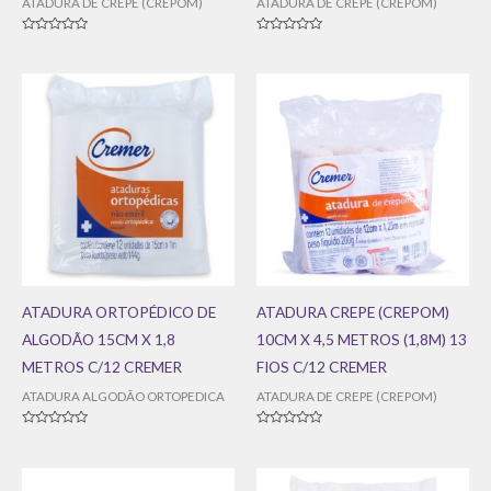
ATADURA DE CREPE (CREPOM)
ATADURA DE CREPE (CREPOM)
Avaliação
Avaliação
0
0
de
de
5
5
ATADURA ORTOPÉDICO DE
ATADURA CREPE (CREPOM)
ALGODÃO 15CM X 1,8
10CM X 4,5 METROS (1,8M) 13
METROS C/12 CREMER
FIOS C/12 CREMER
ATADURA ALGODÃO ORTOPEDICA
ATADURA DE CREPE (CREPOM)
Avaliação
Avaliação
0
0
de
de
5
5