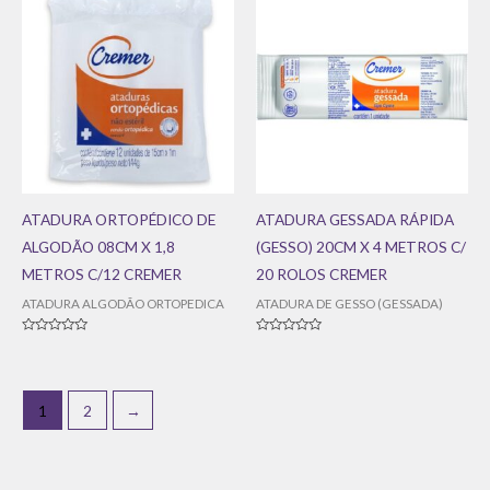
ATADURA ORTOPÉDICO DE
ATADURA GESSADA RÁPIDA
ALGODÃO 08CM X 1,8
(GESSO) 20CM X 4 METROS C/
METROS C/12 CREMER
20 ROLOS CREMER
ATADURA ALGODÃO ORTOPEDICA
ATADURA DE GESSO (GESSADA)
Avaliação
Avaliação
0
0
de
de
5
5
1
2
→