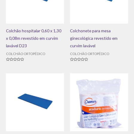
Colchão hospitalar 0,60 x 1,30
Colchonete para mesa
x 0,08m revestido em curvim
ginecológica revestido em
lavável D23
curvim lavável
COLCHÃO ORTOPÉDICO
COLCHÃO ORTOPÉDICO
Avaliação
Avaliação
0
0
de
de
5
5