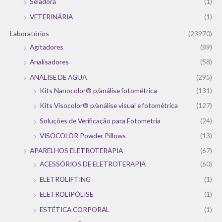
Seladora
(1)
VETERINÁRIA
(1)
Laboratórios
(23970)
Agitadores
(89)
Analisadores
(58)
ANALISE DE AGUA
(295)
Kits Nanocolor® p/análise fotométrica
(131)
Kits Visocolor® p/análise visual e fotométrica
(127)
Soluções de Verificação para Fotometria
(24)
VISOCOLOR Powder Pillows
(13)
APARELHOS ELETROTERAPIA
(67)
ACESSÓRIOS DE ELETROTERAPIA
(60)
ELETROLIFTING
(1)
ELETROLIPÓLISE
(1)
ESTÉTICA CORPORAL
(1)