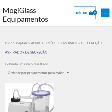
Ir
Mai
MogiGlass
para
Me
R$
0,00
o
Equipamentos
conteúdo
Início
/
Hospitalar
/
APARELHO MÉDICO
/ ASPIRADOR DE SECREÇÃO
ASPIRADOR DE SECREÇÃO
Exibindo um único resultado