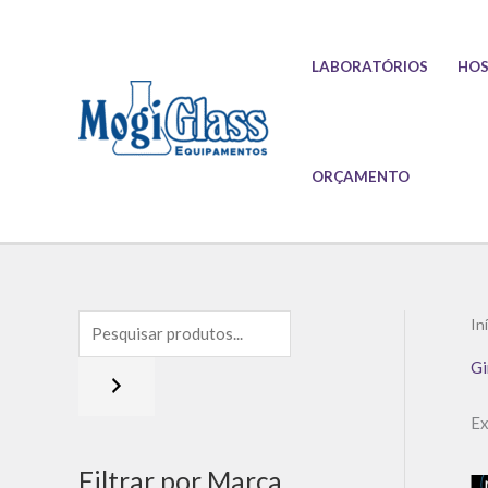
Ir
para
LABORATÓRIOS
HOS
o
conteúdo
ORÇAMENTO
In
Gi
Ex
Filtrar por Marca