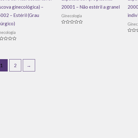
scova ginecológica) –
20001 – Não estéril a granel
2000
002 – Estéril (Grau
indiv
Ginecologia
rúrgico)
Ginec
Avaliação
0
necologia
de
Avali
5
0
de
aliação
5
1
2
→