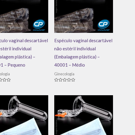
ulo vaginal descartável
Espéculo vaginal descartável
stéril individual
não estéril individual
lagem plástica) –
(Embalagem plástica) –
1 – Pequeno
40001 – Médio
ologia
Ginecologia
ação
Avaliação
0
de
5