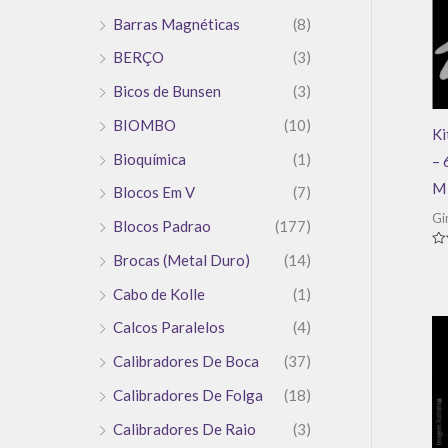
Barras Magnéticas
(8)
BERÇO
(3)
Bicos de Bunsen
(3)
BIOMBO
(10)
Ki
Bioquímica
(1)
– 
M 
Blocos Em V
(7)
Gi
Blocos Padrao
(177)
Av
Brocas (Metal Duro)
(14)
0
de
Cabo de Kolle
(1)
5
Calcos Paralelos
(4)
Calibradores De Boca
(37)
Calibradores De Folga
(18)
Calibradores De Raio
(3)