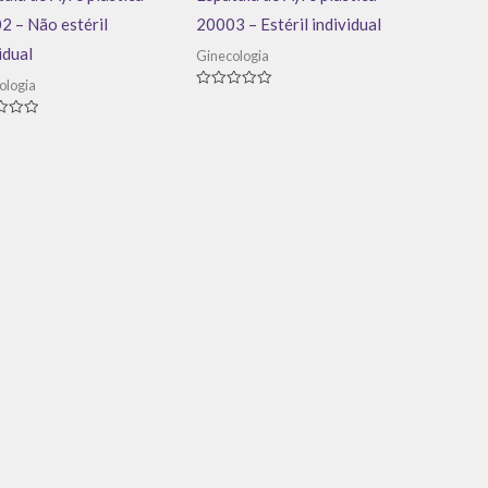
2 – Não estéril
20003 – Estéril individual
idual
Ginecologia
ologia
Avaliação
0
de
ação
5