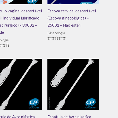
ulo vaginal descartável
Escova cervical descartável
il individual lubrificado
(Escova ginecológica) –
 cirúrgico) – 80002 –
25001 – Não estéril
de
Ginecologia
ologia
Avaliação
0
de
ação
5
ula de Ayre plástica –
Espátula de Ayre plástica –