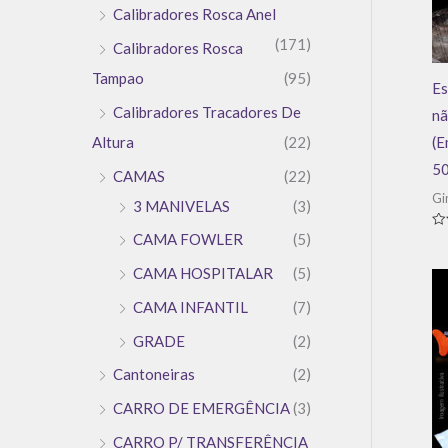
Calibradores Rosca Anel
(171)
Calibradores Rosca
Tampao
(95)
Es
Calibradores Tracadores De
nã
(E
Altura
(22)
50
CAMAS
(22)
Gi
3 MANIVELAS
(3)
CAMA FOWLER
(5)
Av
0
de
CAMA HOSPITALAR
(5)
5
CAMA INFANTIL
(7)
GRADE
(2)
Cantoneiras
(2)
CARRO DE EMERGÊNCIA
(3)
CARRO P/ TRANSFERÊNCIA