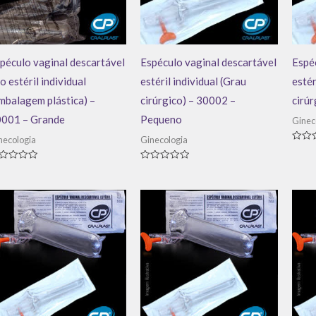
péculo vaginal descartável
Espéculo vaginal descartável
Espéc
o estéril individual
estéril individual (Grau
estér
mbalagem plástica) –
cirúrgico) – 30002 –
cirú
001 – Grande
Pequeno
Ginec
necologia
Ginecologia
Avali
0
de
aliação
Avaliação
5
0
de
5