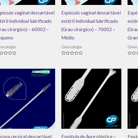
péculo vaginal descartável
Espéculo vaginal descartável
Espéc
téril individual lubrificado
estéril individual lubrificado
estér
rau cirúrgico) – 60002 –
(Grau cirúrgico) – 70002 –
(Grau
equeno
Médio
Gran
necologia
Ginecologia
Ginec
aliação
Avaliação
Avali
0
0
de
de
5
5
cova cervical descartável
Espátula de Ayre plástica –
Espát