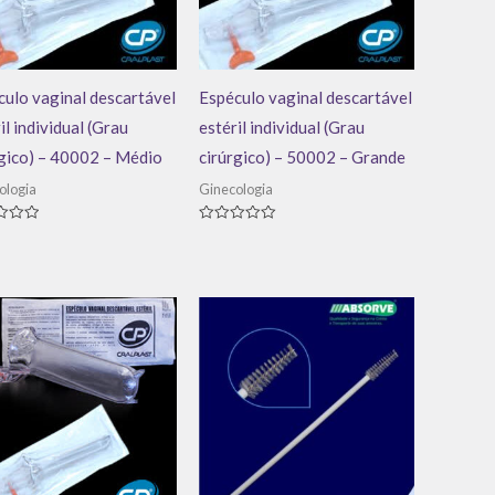
ulo vaginal descartável
Espéculo vaginal descartável
il individual (Grau
estéril individual (Grau
rgico) – 40002 – Médio
cirúrgico) – 50002 – Grande
ologia
Ginecologia
ação
Avaliação
0
de
5