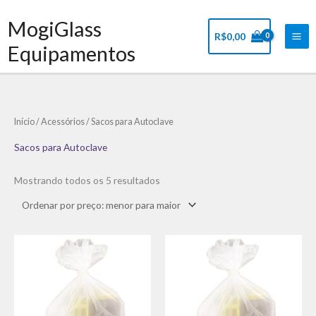
Ir
Mai
MogiGlass
para
Me
R$
0,00
o
Equipamentos
conteúdo
Classificado
Início
/
Acessórios
/ Sacos para Autoclave
por
preço:
baixo
Sacos para Autoclave
para
alto
Mostrando todos os 5 resultados