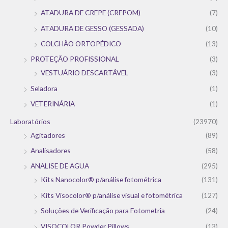
ATADURA DE CREPE (CREPOM)
(7)
ATADURA DE GESSO (GESSADA)
(10)
COLCHÃO ORTOPÉDICO
(13)
PROTEÇÃO PROFISSIONAL
(3)
VESTUÁRIO DESCARTÁVEL
(3)
Seladora
(1)
VETERINÁRIA
(1)
Laboratórios
(23970)
Agitadores
(89)
Analisadores
(58)
ANALISE DE AGUA
(295)
Kits Nanocolor® p/análise fotométrica
(131)
Kits Visocolor® p/análise visual e fotométrica
(127)
Soluções de Verificação para Fotometria
(24)
VISOCOLOR Powder Pillows
(13)