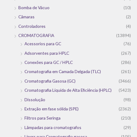
Bomba de Vácuo
(10)
Câmaras
(2)
Controladores
(4)
CROMATOGRAFIA
(13894)
Acessorios para GC
(76)
Adsorventes para HPLC
(267)
Conexões para GC / HPLC
(286)
Cromatografia em Camada Delgada (TLC)
(261)
Cromatografia Gasosa (GC)
(3466)
Cromatografia Líquida de Alta Eficiência (HPLC)
(5423)
Dissolução
(98)
Extração em fase sólida (SPE)
(2362)
Filtros para Seringa
(210)
Lâmpadas para cromatografos
(29)
Liners para Cromatografia gasosa
(105)