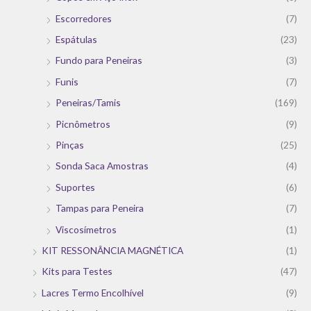
Escorredores
(7)
Espátulas
(23)
Fundo para Peneiras
(3)
Funis
(7)
Peneiras/Tamis
(169)
Picnômetros
(9)
Pinças
(25)
Sonda Saca Amostras
(4)
Suportes
(6)
Tampas para Peneira
(7)
Viscosímetros
(1)
KIT RESSONÂNCIA MAGNÉTICA
(1)
Kits para Testes
(47)
Lacres Termo Encolhível
(9)